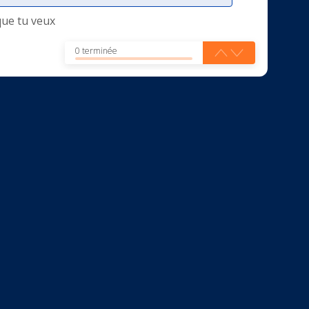
que tu veux
0 terminée