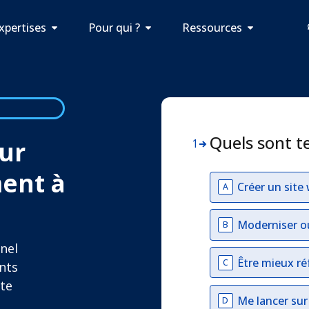
xpertises
Pour qui ?
Ressources
Quels sont t
ur
1
ment à
Créer un site
A
Moderniser o
B
nel
Être mieux ré
C
nts
ite
Me lancer su
D