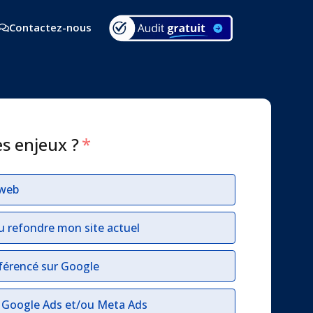
Contactez-nous
es enjeux ?
*
 web
u refondre mon site actuel
férencé sur Google
r Google Ads et/ou Meta Ads