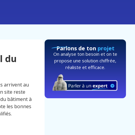
Parlons de ton
projet
On analyse ton besoin et on te
l du
propose une solution chiffrée,
réaliste et efficace.
s arrivent au
n site reste
 du bâtiment à
pte les bonnes
ifiés.