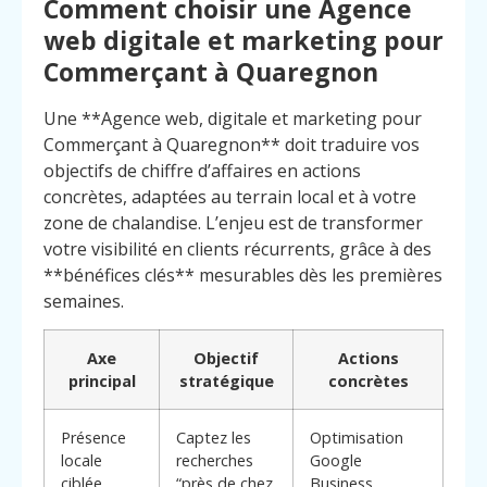
Comment choisir une Agence
web digitale et marketing pour
Commerçant à Quaregnon
Une **Agence web, digitale et marketing pour
Commerçant à Quaregnon** doit traduire vos
objectifs de chiffre d’affaires en actions
concrètes, adaptées au terrain local et à votre
zone de chalandise. L’enjeu est de transformer
votre visibilité en clients récurrents, grâce à des
**bénéfices clés** mesurables dès les premières
semaines.
Axe
Objectif
Actions
principal
stratégique
concrètes
Menu
Contact
Présence
Captez les
Optimisation
Appelez
locale
recherches
Google
ciblée
“près de chez
Business