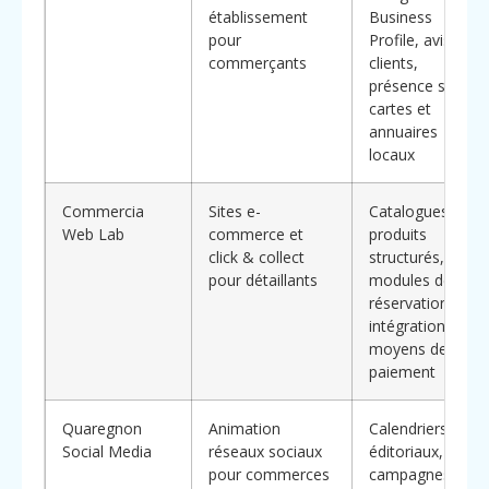
établissement
Business
pour
Profile, avis
commerçants
clients,
présence sur
cartes et
annuaires
locaux
Commercia
Sites e-
Catalogues
Web Lab
commerce et
produits
click & collect
structurés,
pour détaillants
modules de
réservation,
intégration
moyens de
paiement
Quaregnon
Animation
Calendriers
Social Media
réseaux sociaux
éditoriaux,
pour commerces
campagnes