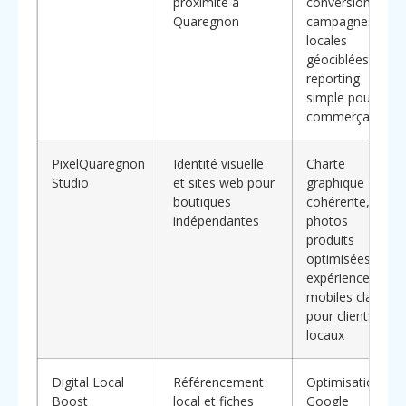
proximité à
conversion,
Quaregnon
campagnes
locales
géociblées,
reporting
simple pour
commerçants
PixelQuaregnon
Identité visuelle
Charte
Studio
et sites web pour
graphique
boutiques
cohérente,
indépendantes
photos
produits
optimisées,
expériences
mobiles claires
pour clients
locaux
Digital Local
Référencement
Optimisation
Boost
local et fiches
Google