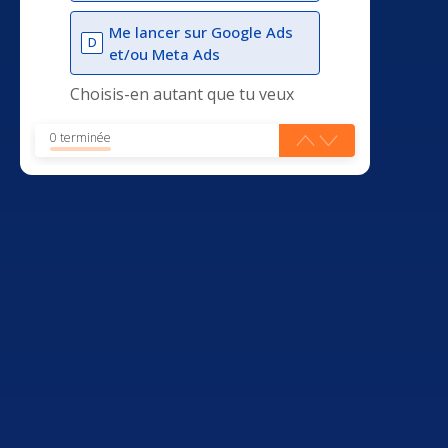
Me lancer sur Google Ads
D
et/ou Meta Ads
Choisis-en autant que tu veux
0 terminée