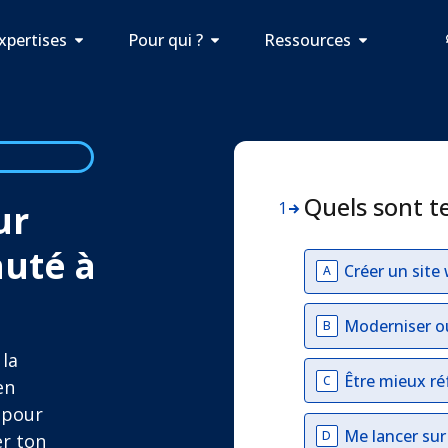
xpertises
Pour qui ?
Ressources
Quels sont t
ur
1
auté à
Créer un site
A
Moderniser o
B
 la
Être mieux ré
C
en
 pour
Me lancer su
D
er ton