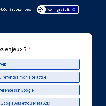
Contactez-nous
es enjeux ?
*
 web
u refondre mon site actuel
férencé sur Google
r Google Ads et/ou Meta Ads