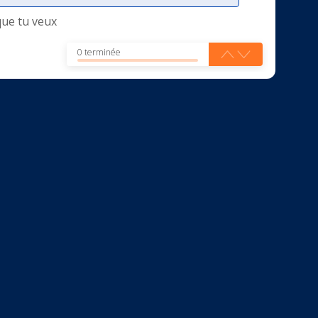
que tu veux
0 terminée