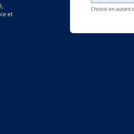
é,
Choisis-en autant 
ce et