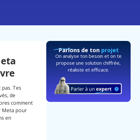
Parlons de ton
projet
On analyse ton besoin et on te
Meta
propose une solution chiffrée,
réaliste et efficace.
avre
 pas. Tes
vés, de
ignores comment
ur Meta pour
ns en