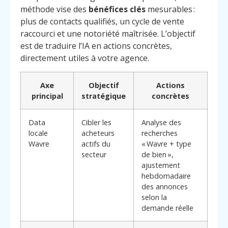
méthode vise des
bénéfices clés
mesurables :
plus de contacts qualifiés, un cycle de vente
raccourci et une notoriété maîtrisée. L’objectif
est de traduire l’IA en actions concrètes,
directement utiles à votre agence.
Axe
Objectif
Actions
principal
stratégique
concrètes
Data
Cibler les
Analyse des
locale
acheteurs
recherches
Wavre
actifs du
« Wavre + type
secteur
de bien »,
ajustement
hebdomadaire
des annonces
selon la
Menu
Contact
Appelez
demande réelle