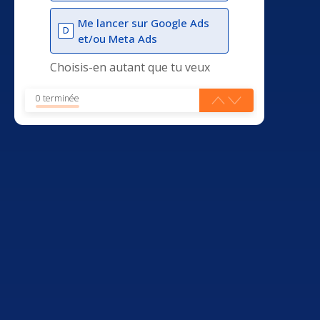
Me lancer sur Google Ads
D
et/ou Meta Ads
Choisis-en autant que tu veux
0 terminée