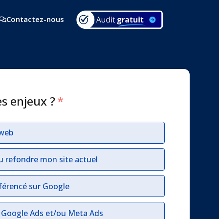
Contactez-nous
es enjeux ?
*
 web
u refondre mon site actuel
férencé sur Google
r Google Ads et/ou Meta Ads