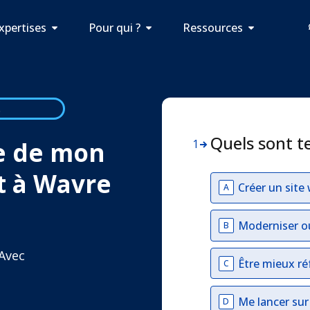
xpertises
Pour qui ?
Ressources
t
Quels sont t
e de mon
1
t à Wavre
Créer un site
A
Moderniser o
B
 Avec
Être mieux ré
C
Me lancer su
D