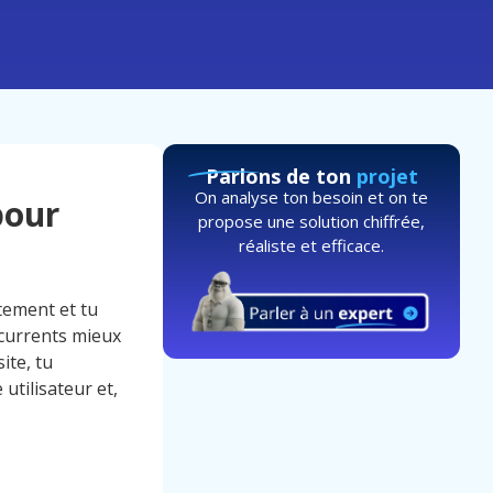
Parlons de ton
projet
On analyse ton besoin et on te
pour
propose une solution chiffrée,
réaliste et efficace.
tement et tu
currents mieux
ite, tu
 utilisateur et,