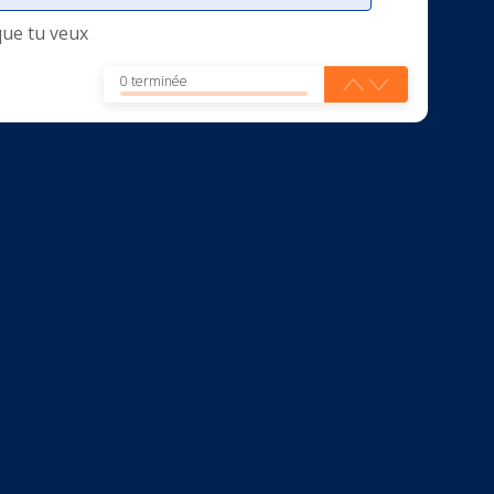
que tu veux
0 terminée