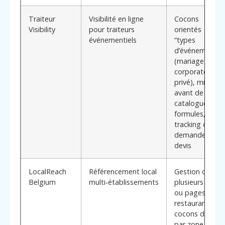
Traiteur
Visibilité en ligne
Cocons
Visibility
pour traiteurs
orientés
événementiels
“types
d’événements”
(mariage,
corporate,
privé), mise en
avant de
catalogues et
formules,
tracking des
demandes de
devis
LocalReach
Référencement local
Gestion de
Belgium
multi‑établissements
plusieurs sites
ou pages par
restaurant,
cocons dédiés
par zone ou