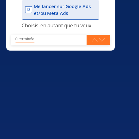
Me lancer sur Google Ads
D
et/ou Meta Ads
Choisis-en autant que tu veux
0 terminée