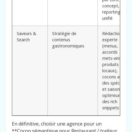
concept,
reporting
unifié
Saveurs &
Stratégie de
Rédaction
Search
contenus
experte
gastronomiques
(menus,
accords
mets‑vins,
produits
locaux),
cocons autour
des spécialités
et saisons,
optimisation
des rich
snippets
En définitive, choisir une agence pour un
**Cocon sémantique pour Restaurant / traiteur