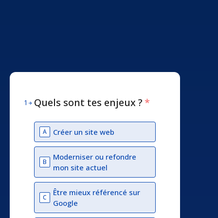
Quels sont tes enjeux ?
*
1
Créer un site web
A
Moderniser ou refondre
B
mon site actuel
Être mieux référencé sur
C
Google