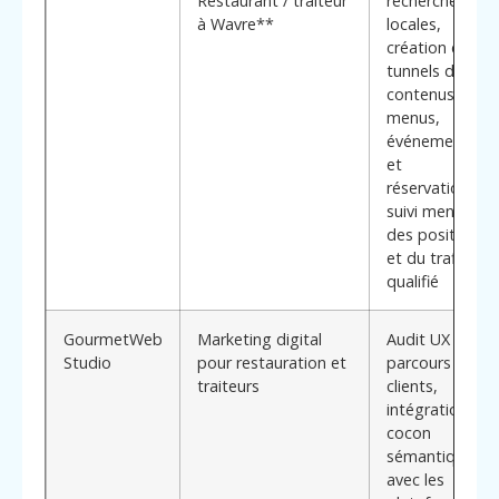
Restaurant / traiteur
recherche
à Wavre**
locales,
création de
tunnels de
contenus pour
menus,
événements
et
réservations,
suivi mensuel
des positions
et du trafic
qualifié
GourmetWeb
Marketing digital
Audit UX des
Studio
pour restauration et
parcours
traiteurs
clients,
intégration du
cocon
sémantique
avec les