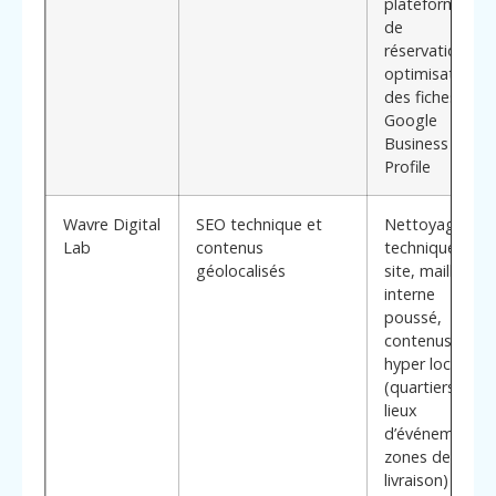
plateformes
de
réservation,
optimisation
des fiches
Google
Business
Profile
Wavre Digital
SEO technique et
Nettoyage
Lab
contenus
technique du
géolocalisés
site, maillage
interne
poussé,
contenus
hyper locaux
(quartiers,
lieux
d’événements,
zones de
livraison)