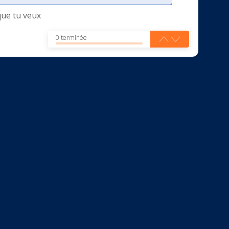
que tu veux
0 terminée