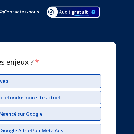
Contactez-nous
es enjeux ?
*
 web
u refondre mon site actuel
férencé sur Google
r Google Ads et/ou Meta Ads