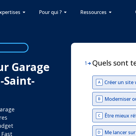
xpertises
Pour qui ?
Ressources
Quels sont t
our Garage
1
Saint-
Créer un site
A
Moderniser o
B
Garage
Être mieux ré
C
res
udget
Me lancer su
D
 Fast