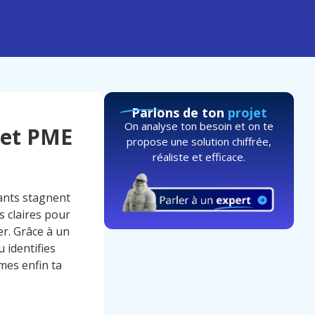
Parlons de ton
projet
On analyse ton besoin et on te
E et PME
propose une solution chiffrée,
réaliste et efficace.
rants stagnent
 claires pour
er. Grâce à un
 identifies
rmes enfin ta