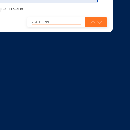
que tu veux
0 terminée