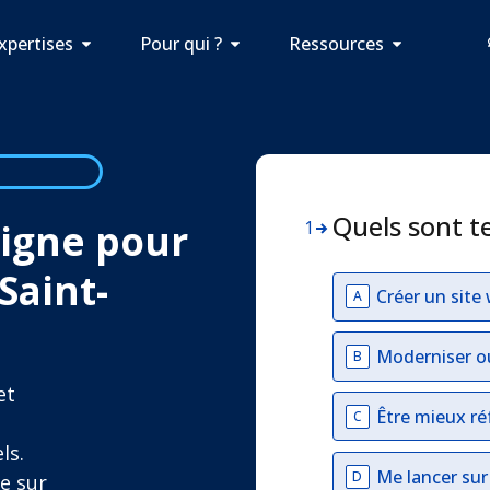
xpertises
Pour qui ?
Ressources
Quels sont t
 ligne pour
1
Saint-
Créer un site
A
Moderniser o
B
et
Être mieux ré
C
ls.
Me lancer su
D
e sur