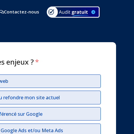
Contactez-nous
es enjeux ?
*
 web
u refondre mon site actuel
férencé sur Google
r Google Ads et/ou Meta Ads