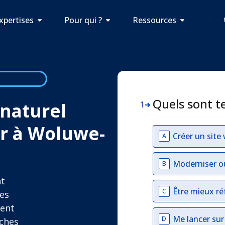
xpertises
Pour qui ?
Ressources
Quels sont t
naturel
1
r à Woluwe-
Créer un site
A
Moderniser o
B
nt
Être mieux ré
C
es
ment
Me lancer su
D
iches