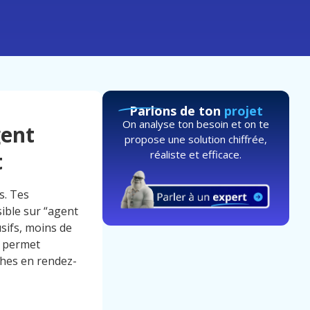
Parlons de ton
projet
On analyse ton besoin et on te
gent
propose une solution chiffrée,
réaliste et efficace.
t
s. Tes
sible sur “agent
sifs, moins de
e permet
ches en rendez-