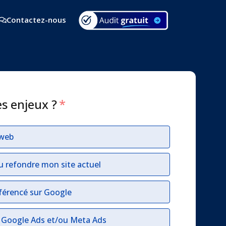
Contactez-nous
es enjeux ?
*
 web
u refondre mon site actuel
férencé sur Google
r Google Ads et/ou Meta Ads