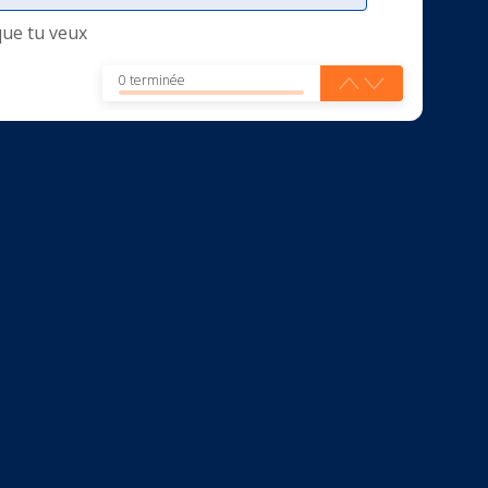
que tu veux
0 terminée