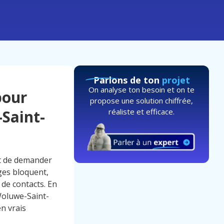
Parlons de ton
projet
On analyse ton besoin et on te
pour
propose une solution chiffrée,
réaliste et efficace.
Saint-
nt de demander
ages bloquent,
 de contacts. En
Woluwe-Saint-
en vrais