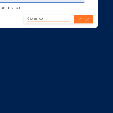
que tu veux
0 terminée