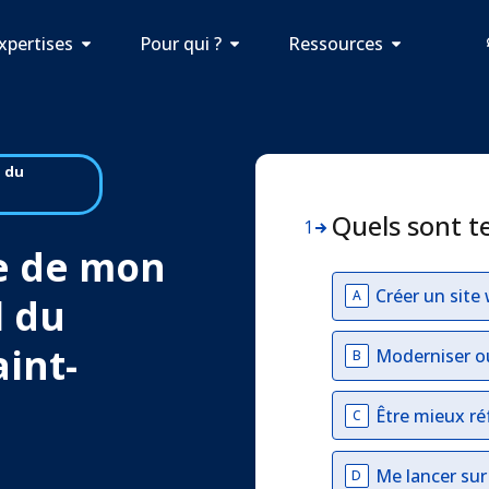
xpertises
Pour qui ?
Ressources
l du
Quels sont t
1
e de mon
Créer un site
A
l du
int-
Moderniser o
B
Être mieux ré
C
Me lancer su
D