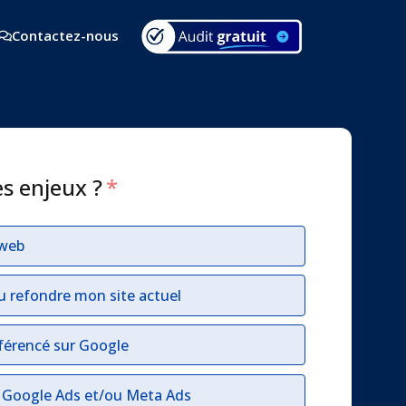
Contactez-nous
es enjeux ?
*
 web
u refondre mon site actuel
férencé sur Google
r Google Ads et/ou Meta Ads