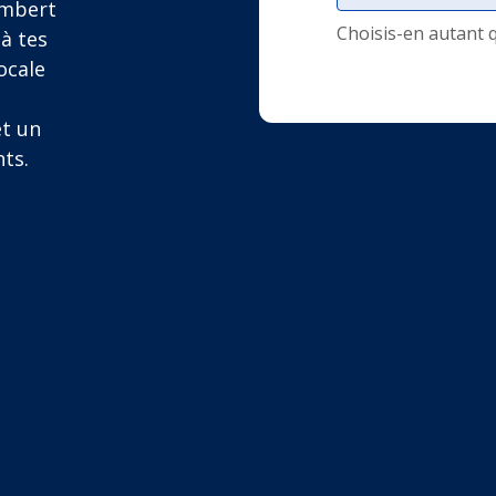
ambert
Choisis-en autant 
 à tes
ocale
et un
nts.