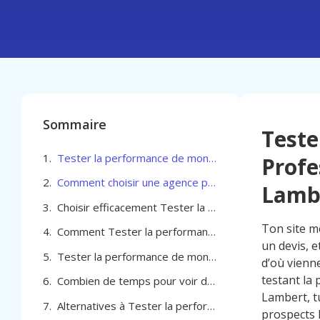
Sommaire
Teste
Tester la performance de mon site pour Professionel du bâtiment à Woluwe-Saint-Lambert
Profe
Comment choisir une agence pour Tester la performance de mon site pour Professionel du bâtiment à Woluwe-Saint-Lambert
Lamb
Choisir efficacement Tester la performance de mon site pour Professionel du bâtiment à Woluwe-Saint-Lambert
Ton site m
Comment Tester la performance de mon site pour Professionel du bâtiment à Woluwe-Saint-Lambert crée des résultats tangibles
un devis, 
Tester la performance de mon site pour Professionel du bâtiment à Woluwe-Saint-Lambert
d’où vienn
testant la
Combien de temps pour voir des résultats avec le test de performance de ton site à Woluwe-Saint-Lambert
Lambert, tu
Alternatives à Tester la performance de mon site pour Professionel du bâtiment à Woluwe-Saint-Lambert
prospects 