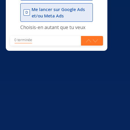
Me lancer sur Google Ads
D
et/ou Meta Ads
Choisis-en autant que tu veux
0 terminée