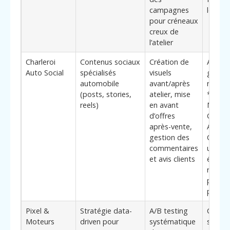
campagnes
locale
pour créneaux
creux de
l’atelier
Charleroi
Contenus sociaux
Création de
Adapt
Auto Social
spécialisés
visuels
garage
automobile
avant/après
renforc
(posts, stories,
atelier, mise
**Visib
reels)
en avant
Meta 
d’offres
Garag
après-vente,
Automo
gestion des
Charler
commentaires
une pr
et avis clients
éditori
réguli
par la 
pure
Pixel &
Stratégie data-
A/B testing
Convie
Moteurs
driven pour
systématique
struct