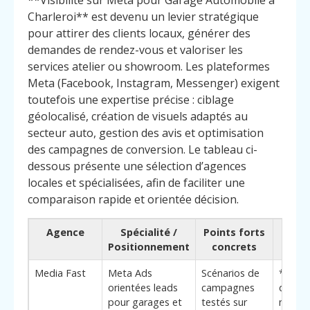
**Visibilité sur Meta pour Garage Automobile à
Charleroi** est devenu un levier stratégique
pour attirer des clients locaux, générer des
demandes de rendez-vous et valoriser les
services atelier ou showroom. Les plateformes
Meta (Facebook, Instagram, Messenger) exigent
toutefois une expertise précise : ciblage
géolocalisé, création de visuels adaptés au
secteur auto, gestion des avis et optimisation
des campagnes de conversion. Le tableau ci-
dessous présente une sélection d’agences
locales et spécialisées, afin de faciliter une
comparaison rapide et orientée décision.
Agence
Spécialité /
Points forts
Pou
Positionnement
concrets
c
Media Fast
Meta Ads
Scénarios de
**Élé
orientées leads
campagnes
différe
pour garages et
testés sur
maîtri