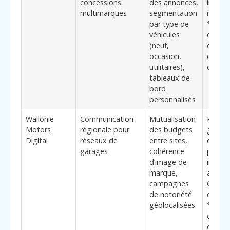
concessions
des annonces,
import
multimarques
segmentation
recher
par type de
**béné
véhicules
clés**
(neuf,
et une
occasion,
culture
utilitaires),
donné
tableaux de
bord
personnalisés
Wallonie
Communication
Mutualisation
Pertin
Motors
régionale pour
des budgets
group
Digital
réseaux de
entre sites,
dispos
garages
cohérence
plusie
d’image de
implan
marque,
autour
campagnes
Charler
de notoriété
cherch
géolocalisées
**élé
différ
cohére