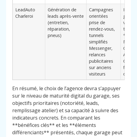
LeadAuto
Génération de
Campagnes
Idéal p
Charleroi
leads après-vente
orientées
garage
(entretien,
prise de
veulen
réparation,
rendez-vous,
transf
pneus)
tunnels
**Visib
simplifiés
Meta 
Messenger,
Garag
relances
Automo
publicitaires
Charle
sur anciens
flux ré
visiteurs
demand
En résumé, le choix de l’agence devra s’appuyer
sur le niveau de maturité digital du garage, ses
objectifs prioritaires (notoriété, leads,
remplissage atelier) et sa capacité à suivre des
indicateurs concrets. En comparant les
**bénéfices clés** et les **éléments
différenciants** présentés, chaque garage peut