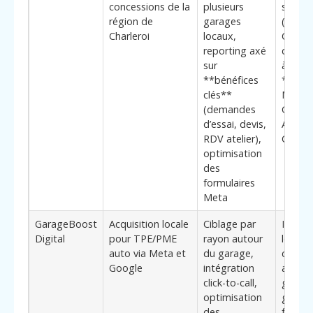
concessions de la
plusieurs
saison
région de
garages
(pneus
Charleroi
locaux,
CT), m
reporting axé
d’anno
sur
à l’emp
**bénéfices
**Visib
clés**
Meta 
(demandes
Garag
d’essai, devis,
Automo
RDV atelier),
Charle
optimisation
des
formulaires
Meta
GarageBoost
Acquisition locale
Ciblage par
Intére
Digital
pour TPE/PME
rayon autour
les ga
auto via Meta et
du garage,
cherch
Google
intégration
accom
click-to-call,
global
optimisation
gardan
des
fort sur