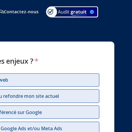
Contactez-nous
es enjeux ?
*
 web
u refondre mon site actuel
férencé sur Google
r Google Ads et/ou Meta Ads