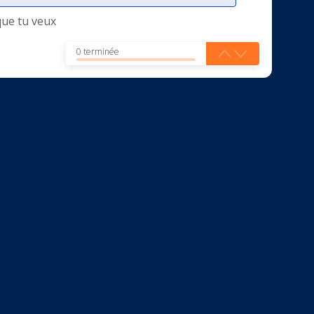
que tu veux
0 terminée