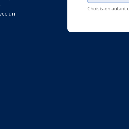
r
Choisis-en autant 
vec un