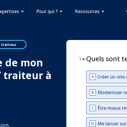
xpertises
Pour qui ?
Ressources
 traiteur
Quels sont t
e de mon
1
 traiteur à
Créer un site
A
Moderniser o
B
Être mieux ré
C
Me lancer su
D
sion,