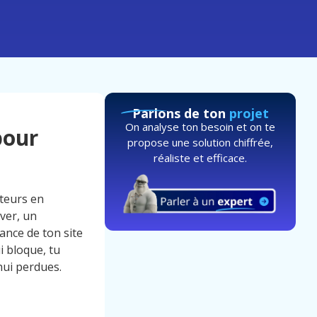
Parlons de ton
projet
On analyse ton besoin et on te
pour
propose une solution chiffrée,
réaliste et efficace.
iteurs en
ver, un
ance de ton site
i bloque, tu
hui perdues.