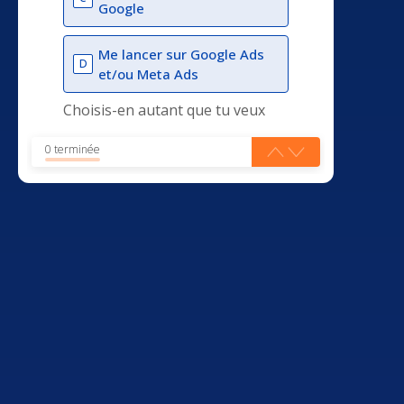
Google
Me lancer sur Google Ads
D
et/ou Meta Ads
Choisis-en autant que tu veux
0 terminée