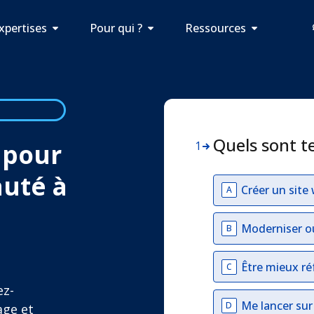
xpertises
Pour qui ?
Ressources
Quels sont t
 pour
1
auté à
Créer un site
A
Moderniser o
B
Être mieux ré
C
ez-
Me lancer su
D
age et