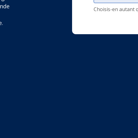
ande
Choisis-en autant 
e.