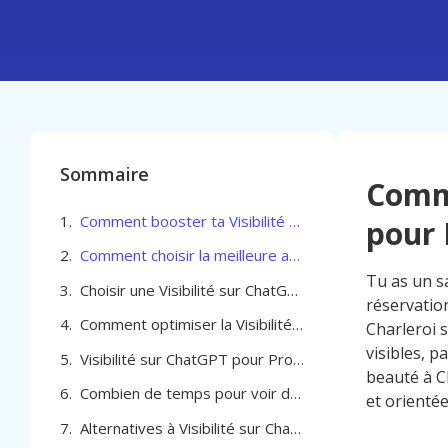
Sommaire
Comme
Comment booster ta Visibilité sur ChatGPT pour Professionel de la beauté à Charleroi
pour 
Comment choisir la meilleure agence pour optimiser votre Visibilité sur ChatGPT pour Professionel de la beauté à Charleroi
Tu as un sa
Choisir une Visibilité sur ChatGPT pour Professionel de la beauté à Charleroi adaptée à vos objectifs
réservatio
Comment optimiser la Visibilité sur ChatGPT pour Professionel de la beauté à Charleroi
Charleroi 
visibles, p
Visibilité sur ChatGPT pour Professionel de la beauté à Charleroi
beauté à C
Combien de temps pour voir des résultats avec Visibilité sur ChatGPT pour Professionel de la beauté à Charleroi
et orienté
Alternatives à Visibilité sur ChatGPT pour Professionel de la beauté à Charleroi