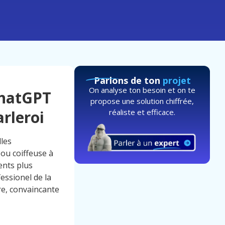
Parlons de ton
projet
On analyse ton besoin et on te
ChatGPT
propose une solution chiffrée,
réaliste et efficace.
rleroi
lles
ou coiffeuse à
ents plus
essionel de la
re, convaincante