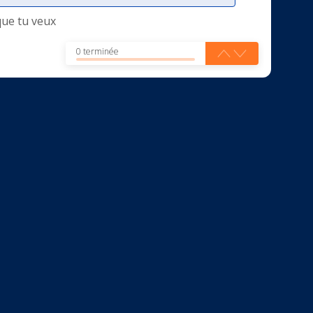
que tu veux
0 terminée