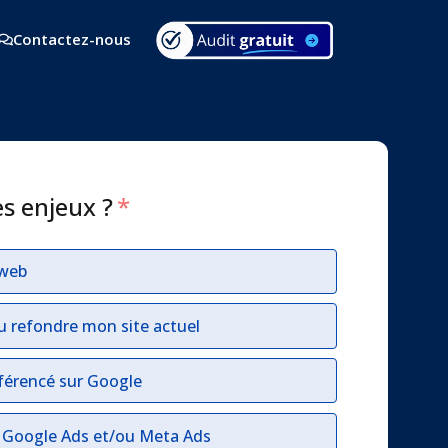
Contactez-nous
es enjeux ?
*
 web
u refondre mon site actuel
férencé sur Google
r Google Ads et/ou Meta Ads