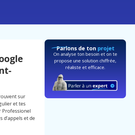
Parlons de ton
projet
On analyse ton besoin et on te
Google
propose une solution chiffrée,
réaliste et efficace.
nt-
trouvent sur
ulier et tes
r Professionel
us d’appels et de