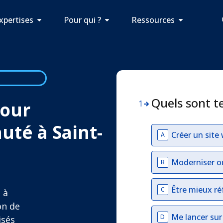
xpertises
Pour qui ?
Ressources
Quels sont t
pour
1
uté à Saint-
Créer un site
A
Moderniser o
B
Être mieux ré
C
 à
on de
Me lancer su
D
isés