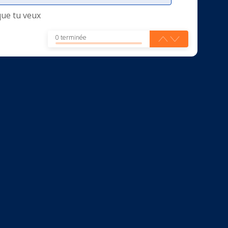
que tu veux
0 terminée