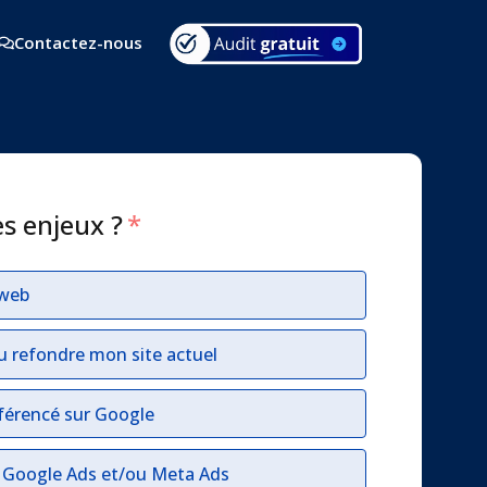
Contactez-nous
es enjeux ?
*
 web
u refondre mon site actuel
férencé sur Google
r Google Ads et/ou Meta Ads