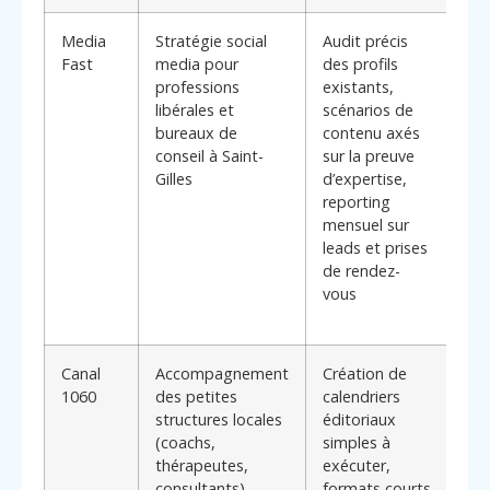
Media
Stratégie social
Audit précis
App
Fast
media pour
des profils
ori
professions
existants,
**b
libérales et
scénarios de
clé
bureaux de
contenu axés
(d
conseil à Saint-
sur la preuve
dev
Gilles
d’expertise,
rés
reporting
con
mensuel sur
ave
leads et prises
de
de rendez-
ad
vous
ser
pro
Canal
Accompagnement
Création de
Pen
1060
des petites
calendriers
sol
structures locales
éditoriaux
équ
(coachs,
simples à
pro
thérapeutes,
exécuter,
mis
consultants)
formats courts
rap