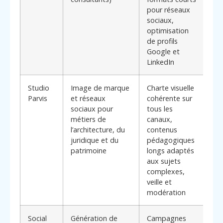
pour réseaux
pé
sociaux,
pou
optimisation
l’é
de profils
au
Google et
LinkedIn
Studio
Image de marque
Charte visuelle
Cap
Parvis
et réseaux
cohérente sur
tra
sociaux pour
tous les
th
métiers de
canaux,
tec
l’architecture, du
contenus
con
juridique et du
pédagogiques
cré
patrimoine
longs adaptés
acc
aux sujets
per
complexes,
pro
veille et
modération
Social
Génération de
Campagnes
For