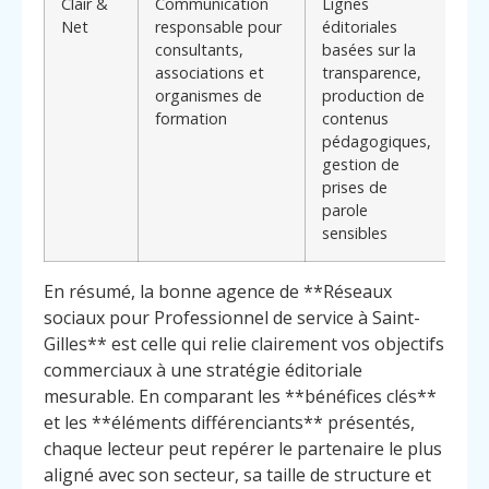
Clair &
Communication
Lignes
Ap
Net
responsable pour
éditoriales
sur
consultants,
basées sur la
la 
associations et
transparence,
rép
organismes de
production de
ad
formation
contenus
mét
pédagogiques,
cré
gestion de
pri
prises de
parole
sensibles
En résumé, la bonne agence de **Réseaux
sociaux pour Professionnel de service à Saint-
Gilles** est celle qui relie clairement vos objectifs
commerciaux à une stratégie éditoriale
mesurable. En comparant les **bénéfices clés**
et les **éléments différenciants** présentés,
chaque lecteur peut repérer le partenaire le plus
aligné avec son secteur, sa taille de structure et