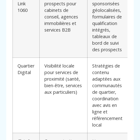
Link
prospects pour
sponsorisées
per
1060
cabinets de
géolocalisées,
sui
conseil, agences
formulaires de
coû
immobilières et
qualification
de
services B2B
intégrés,
dif
tableaux de
qui
bord de suivi
tau
des prospects
con
Quartier
Visibilité locale
Stratégies de
Spé
Digital
pour services de
contenu
le 
proximité (santé,
adaptées aux
cha
bien-être, services
communautés
Sai
aux particuliers)
de quartier,
pou
coordination
pro
avec avis en
viv
ligne et
re
référencement
loc
local