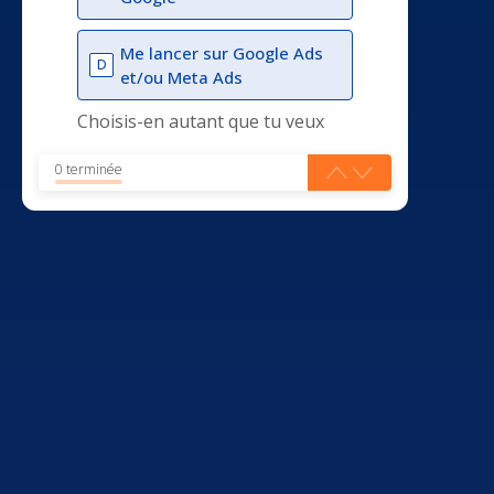
Me lancer sur Google Ads
D
et/ou Meta Ads
Choisis-en autant que tu veux
0 terminée