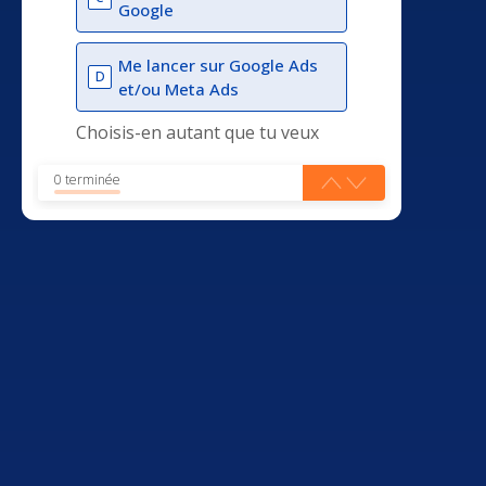
Google
Me lancer sur Google Ads
D
et/ou Meta Ads
Choisis-en autant que tu veux
0 terminée