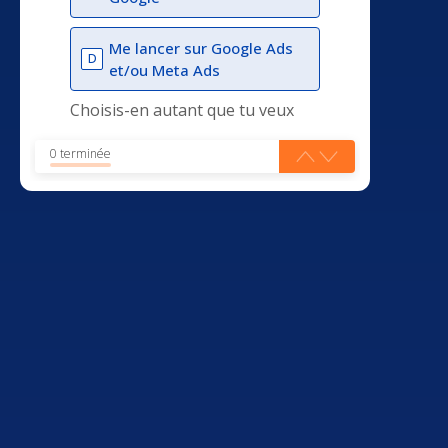
Me lancer sur Google Ads
D
et/ou Meta Ads
Choisis-en autant que tu veux
0 terminée