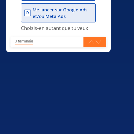
Me lancer sur Google Ads
D
et/ou Meta Ads
Choisis-en autant que tu veux
0 terminée