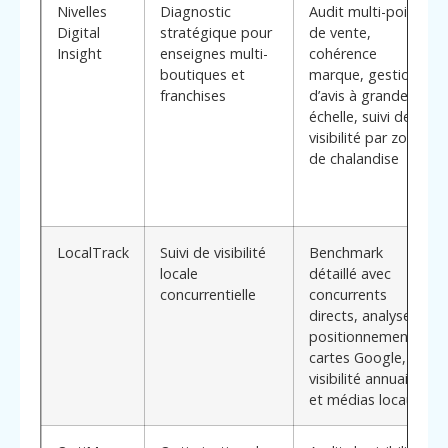
Nivelles
Diagnostic
Audit multi-points
Digital
stratégique pour
de vente,
Insight
enseignes multi-
cohérence
boutiques et
marque, gestion
franchises
d’avis à grande
échelle, suivi de la
visibilité par zone
de chalandise
LocalTrack
Suivi de visibilité
Benchmark
locale
détaillé avec
concurrentielle
concurrents
directs, analyse
positionnement
cartes Google,
visibilité annuaires
et médias locaux