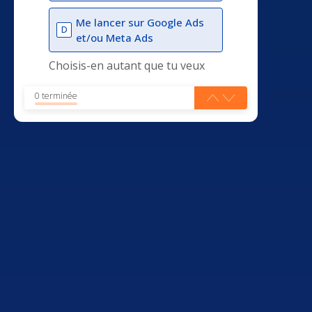
Me lancer sur Google Ads
D
et/ou Meta Ads
Choisis-en autant que tu veux
0 terminée