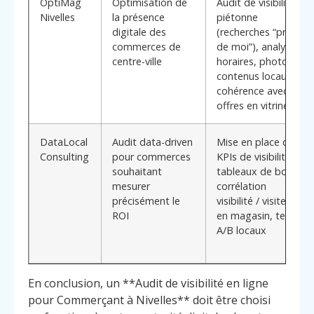
OptiMag
Optimisation de
Audit de visibilité
Nivelles
la présence
piétonne
digitale des
(recherches “près
commerces de
de moi”), analyse
centre-ville
horaires, photos,
contenus locaux,
cohérence avec
offres en vitrine
DataLocal
Audit data-driven
Mise en place de
Consulting
pour commerces
KPIs de visibilité,
souhaitant
tableaux de bord,
mesurer
corrélation
précisément le
visibilité / visites
ROI
en magasin, tests
A/B locaux
En conclusion, un **Audit de visibilité en ligne
pour Commerçant à Nivelles** doit être choisi