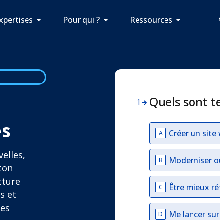
xpertises
Pour qui ?
Ressources
Quels sont t
1
es
Créer un site
A
elles,
Moderniser o
B
 ton
cture
Être mieux ré
C
s et
tes
Me lancer su
D