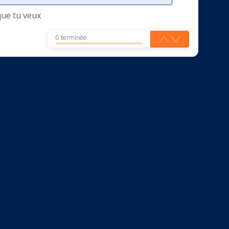
que tu veux
0 terminée