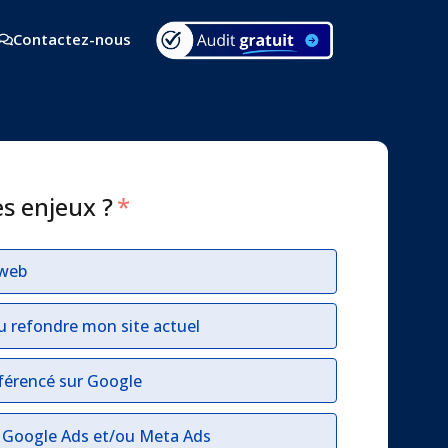
Contactez-nous
es enjeux ?
*
 web
u refondre mon site actuel
férencé sur Google
r Google Ads et/ou Meta Ads