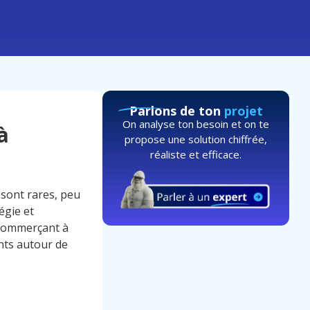
Parlons de ton
projet
On analyse ton besoin et on te
à
propose une solution chiffrée,
réaliste et efficace.
 sont rares, peu
égie et
 Commerçant à
ants autour de