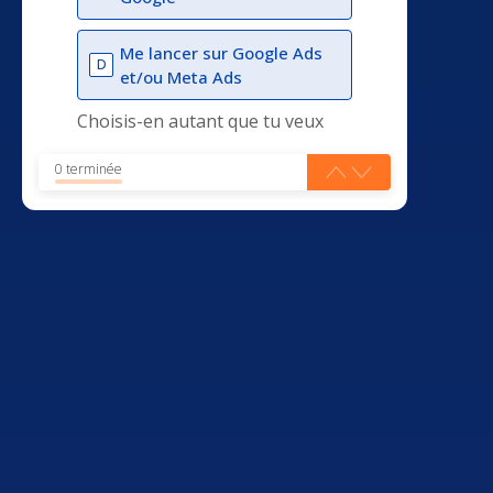
Me lancer sur Google Ads
D
et/ou Meta Ads
Choisis-en autant que tu veux
0 terminée