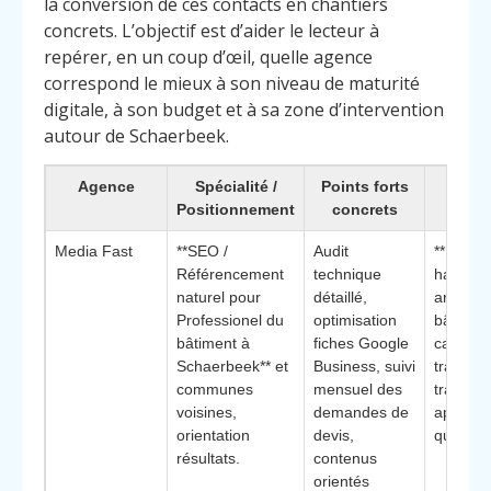
la conversion de ces contacts en chantiers
concrets. L’objectif est d’aider le lecteur à
repérer, en un coup d’œil, quelle agence
correspond le mieux à son niveau de maturité
digitale, à son budget et à sa zone d’intervention
autour de Schaerbeek.
Agence
Spécialité /
Points forts
Pourq
Positionnement
concrets
cho
Media Fast
**SEO /
Audit
**Équip
Référencement
technique
habitué
naturel pour
détaillé,
artisan
Professionel du
optimisation
bâtiment
bâtiment à
fiches Google
capacité
Schaerbeek** et
Business, suivi
transfor
communes
mensuel des
trafic lo
voisines,
demandes de
appels 
orientation
devis,
qualifiés
résultats.
contenus
orientés