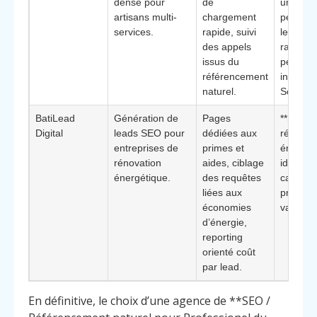
dense pour
de
urbaine*
artisans multi-
chargement
pertinen
services.
rapide, suivi
les dép
des appels
rapides 
issus du
petites
référencement
interven
naturel.
Schaerb
BatiLead
Génération de
Pages
**Spécia
Digital
leads SEO pour
dédiées aux
rénovat
entreprises de
primes et
énergéti
rénovation
aides, ciblage
idéale p
énergétique.
des requêtes
capter l
liées aux
projets 
économies
valeur a
d’énergie,
reporting
orienté coût
par lead.
En définitive, le choix d’une agence de **SEO /