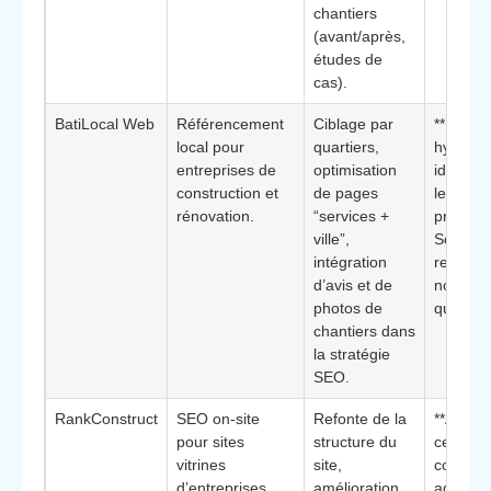
chantiers
(avant/après,
études de
cas).
BatiLocal Web
Référencement
Ciblage par
**Posit
local pour
quartiers,
hyper lo
entreprises de
optimisation
idéal po
construction et
de pages
les dem
rénovation.
“services +
proches
ville”,
Schaerb
intégration
renforce
d’avis et de
notoriét
photos de
quartier.
chantiers dans
la stratégie
SEO.
RankConstruct
SEO on-site
Refonte de la
**Appro
pour sites
structure du
centrée 
vitrines
site,
conversi
d’entreprises
amélioration
adaptée