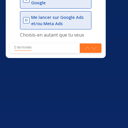
Google
Me lancer sur Google Ads
D
et/ou Meta Ads
Choisis-en autant que tu veux
0 terminée