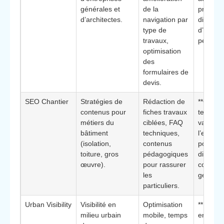
générales et
de la
profess
d’architectes.
navigation par
disposa
type de
d’un sit
travaux,
peu visi
optimisation
des
formulaires de
devis.
SEO Chantier
Stratégies de
Rédaction de
**Conte
contenus pour
fiches travaux
techniq
métiers du
ciblées, FAQ
valorisa
bâtiment
techniques,
l’experti
(isolation,
contenus
pour se
toiture, gros
pédagogiques
distingu
œuvre).
pour rassurer
concurr
les
générali
particuliers.
Urban Visibility
Visibilité en
Optimisation
**Forte 
milieu urbain
mobile, temps
en mobil