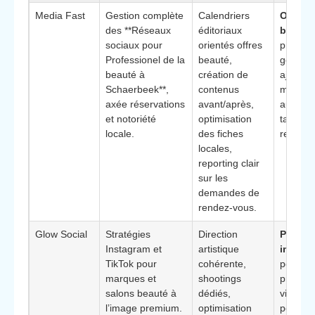
Media Fast
Gestion complète
Calendriers
Orienta
des **Réseaux
éditoriaux
busine
sociaux pour
orientés offres
précis 
Professionel de la
beauté,
générés
beauté à
création de
ajustem
Schaerbeek**,
contenus
mensue
axée réservations
avant/après,
augment
et notoriété
optimisation
taux de
locale.
des fiches
rendez-
locales,
reporting clair
sur les
demandes de
rendez-vous.
Glow Social
Stratégies
Direction
Positi
Instagram et
artistique
image
:
TikTok pour
cohérente,
pour
marques et
shootings
profess
salons beauté à
dédiés,
visant 
l’image premium.
optimisation
percept