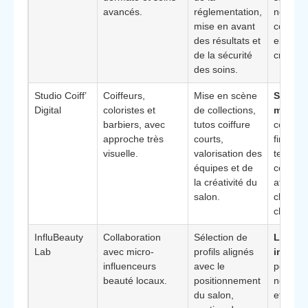
avancés.
réglementation,
nécessi
mise en avant
commun
des résultats et
encadré
de la sécurité
crédible
des soins.
Studio Coiff’
Coiffeurs,
Mise en scène
Spécial
Digital
coloristes et
de collections,
métier
:
barbiers, avec
tutos coiffure
compré
approche très
courts,
fine des
visuelle.
valorisation des
tendan
équipes et de
coiffure
la créativité du
attente
salon.
clientes
clients.
InfluBeauty
Collaboration
Sélection de
Levier
Lab
avec micro-
profils alignés
influen
influenceurs
avec le
pour ac
beauté locaux.
positionnement
notoriét
du salon,
et géné