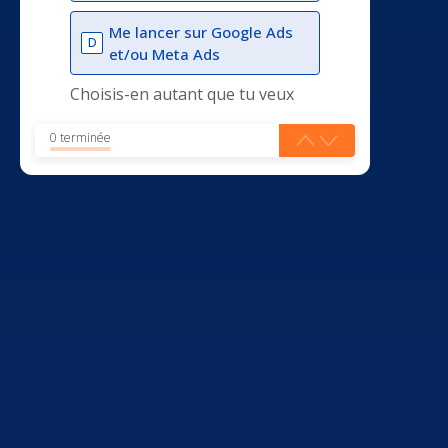
Me lancer sur Google Ads
D
et/ou Meta Ads
Choisis-en autant que tu veux
0 terminée