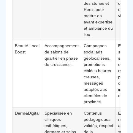
des stories et
de gam
Reels pour
une co
mettre en
visuelle
avant expertise
et ambiance du
lieu.
Beauté Local
Accompagnement
Campagnes
Focalis
Boost
de salons de
social ads
sur le t
quartier en phase
géolocalisées,
salon
: 
de croissance.
promotions
donnée
ciblées heures
remplis
creuses,
planning
messages
qu’aux 
adaptés aux
indicat
clientèles de
d’enga
proximité.
Derm&Digital
Spécialisée en
Contenus
Experti
cliniques
pédagogiques
médica
esthétiques,
validés, respect
adapté
dermato et soins
de la
structu