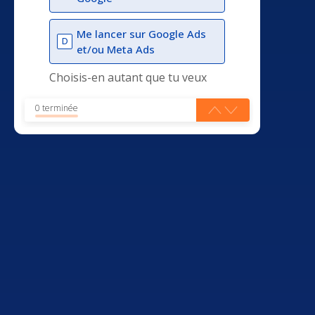
Me lancer sur Google Ads
D
et/ou Meta Ads
Choisis-en autant que tu veux
0 terminée