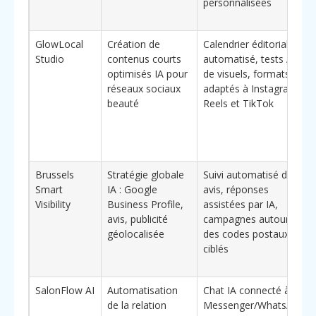
personnalisées
GlowLocal
Création de
Calendrier éditorial
Studio
contenus courts
automatisé, tests A/B
optimisés IA pour
de visuels, formats
réseaux sociaux
adaptés à Instagram
beauté
Reels et TikTok
Brussels
Stratégie globale
Suivi automatisé des
Smart
IA : Google
avis, réponses
Visibility
Business Profile,
assistées par IA,
avis, publicité
campagnes autour
géolocalisée
des codes postaux
ciblés
SalonFlow AI
Automatisation
Chat IA connecté à
de la relation
Messenger/WhatsApp,