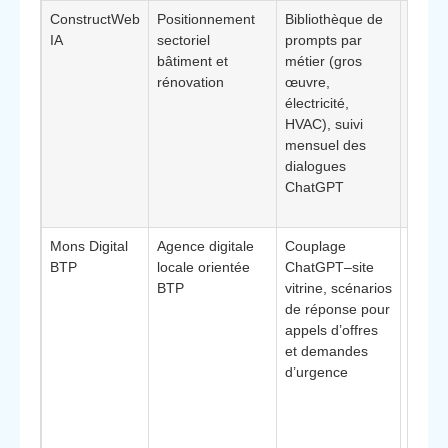
ConstructWeb
Positionnement
Bibliothèque de
Artisa
IA
sectoriel
prompts par
petite
bâtiment et
métier (gros
entrep
rénovation
œuvre,
**Élé
électricité,
différ
HVAC), suivi
: mod
mensuel des
prédéf
dialogues
déplo
ChatGPT
rapide
maîtri
Mons Digital
Agence digitale
Couplage
Entre
BTP
locale orientée
ChatGPT–site
génér
BTP
vitrine, scénarios
burea
de réponse pour
d’étud
appels d’offres
**Élé
et demandes
différ
d’urgence
: forte
conna
des a
public