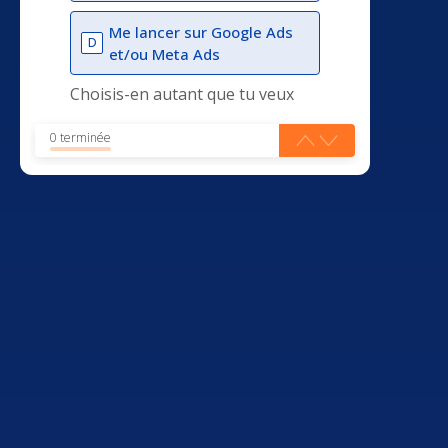
Me lancer sur Google Ads
D
et/ou Meta Ads
Choisis-en autant que tu veux
0 terminée