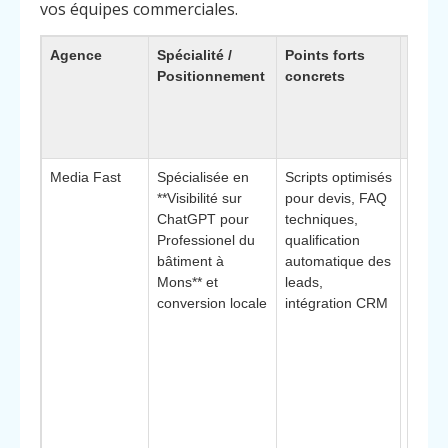
vos équipes commerciales.
Agence
Spécialité /
Points forts
Type 
Positionnement
concrets
clien
idéau
Pourq
chois
Media Fast
Spécialisée en
Scripts optimisés
Idéal 
**Visibilité sur
pour devis, FAQ
PME 
ChatGPT pour
techniques,
bâtim
Professionel du
qualification
axées 
bâtiment à
automatique des
marché
Mons** et
leads,
**Élé
conversion locale
intégration CRM
différ
: app
“terra
sur le
réel d
client
Mons