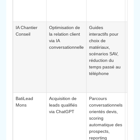
privés
régio
Mons
IA Chantier
Optimisation de
Guides
Socié
Conseil
la relation client
interactifs pour
volum
via IA
choix de
de d
conversationnelle
matériaux,
· **Él
scénarios SAV,
différ
réduction du
: focu
temps passé au
délég
téléphone
tâche
répéti
Chat
BatiLead
Acquisition de
Parcours
Entre
Mons
leads qualifiés
conversationnels
croiss
via ChatGPT
orientés devis,
**Élé
scoring
différ
automatique des
: pilo
prospects,
précis
reporting
retour