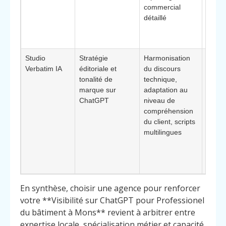
commercial
inves
détaillé
des
intera
Chat
Studio
Stratégie
Harmonisation
Marq
Verbatim IA
éditoriale et
du discours
premi
tonalité de
technique,
spécia
marque sur
adaptation au
niche 
ChatGPT
niveau de
**Élé
compréhension
différ
du client, scripts
: trava
multilingues
appro
la per
de qua
pédag
En synthèse, choisir une agence pour renforcer
votre **Visibilité sur ChatGPT pour Professionel
du bâtiment à Mons** revient à arbitrer entre
expertise locale, spécialisation métier et capacité