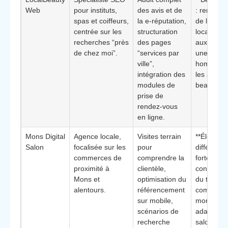
Web
pour instituts,
des avis et de
: renforc
spas et coiffeurs,
la e-réputation,
de la conf
centrée sur les
structuration
locale gr
recherches “près
des pages
aux avis e
de chez moi”.
“services par
une prés
ville”,
homogène
intégration des
les annua
modules de
beauté.
prise de
rendez-vous
en ligne.
Mons Digital
Agence locale,
Visites terrain
**Élément
Salon
focalisée sur les
pour
différencia
commerces de
comprendre la
forte
proximité à
clientèle,
connaiss
Mons et
optimisation du
du tissu
alentours.
référencement
commerci
sur mobile,
montois,
scénarios de
adaptée 
recherche
salons vis