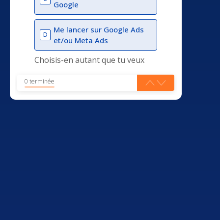
Google
Me lancer sur Google Ads
D
et/ou Meta Ads
Choisis-en autant que tu veux
0 terminée