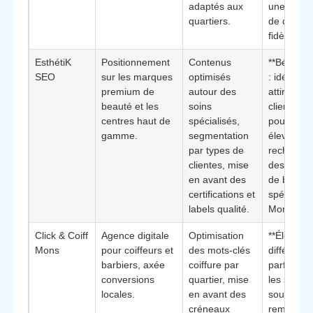
adaptés aux
une client
quartiers.
de quartie
fidèle.
EsthétiK
Positionnement
Contenus
**Bénéfice
SEO
sur les marques
optimisés
: idéal po
premium de
autour des
attirer un
beauté et les
soins
clientèle à
centres haut de
spécialisés,
pouvoir d
gamme.
segmentation
élevé
par types de
rechercha
clientes, mise
des servi
en avant des
de beauté
certifications et
spécifique
labels qualité.
Mons.
Click & Coiff
Agence digitale
Optimisation
**Élément
Mons
pour coiffeurs et
des mots-clés
différencia
barbiers, axée
coiffure par
parfaite p
conversions
quartier, mise
les salons
locales.
en avant des
souhaitan
créneaux
remplir le