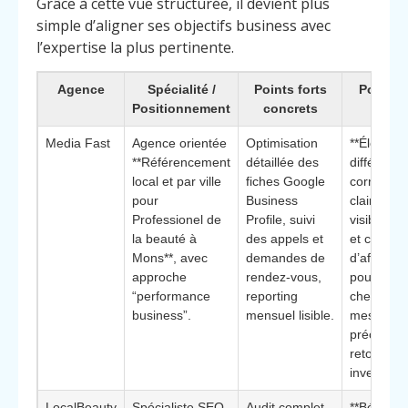
Grâce à cette vue structurée, il devient plus
simple d’aligner ses objectifs business avec
l’expertise la plus pertinente.
Agence
Spécialité /
Points forts
Pourquo
Positionnement
concrets
chois
Media Fast
Agence orientée
Optimisation
**Élément
**Référencement
détaillée des
différencia
local et par ville
fiches Google
corrélatio
pour
Business
claire ent
Professionel de
Profile, suivi
visibilité l
la beauté à
des appels et
et chiffre
Mons**, avec
demandes de
d’affaires,
approche
rendez-vous,
pour salo
“performance
reporting
cherchant
business”.
mensuel lisible.
mesurer
préciséme
retour sur
investiss
LocalBeauty
Spécialiste SEO
Audit complet
**Bénéfice