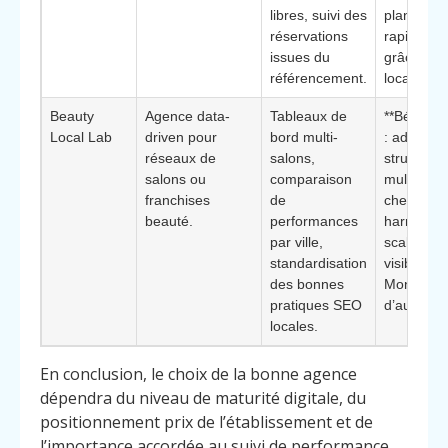
libres, suivi des
planning
réservations
rapideme
issues du
grâce au t
référencement.
local quali
Beauty
Agence data-
Tableaux de
**Bénéfice
Local Lab
driven pour
bord multi-
: adaptée
réseaux de
salons,
structures
salons ou
comparaison
multi-sites
franchises
de
cherchant
beauté.
performances
harmonise
par ville,
scaler leu
standardisation
visibilité à
des bonnes
Mons et 
pratiques SEO
d’autres vi
locales.
En conclusion, le choix de la bonne agence
dépendra du niveau de maturité digitale, du
positionnement prix de l’établissement et de
l’importance accordée au suivi de performance.