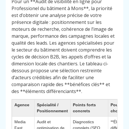
Pour un **Audit de visibilité en ligne pour
Professionel du bâtiment à Mons**, la priorité
est d’obtenir une analyse précise de votre
présence digitale : positionnement sur les
moteurs de recherche, cohérence de l’image de
marque, performance des campagnes locales et
qualité des leads. Les agences spécialisées pour
le secteur du bâtiment doivent comprendre les
cycles de décision B2B, les appels d’offres et la
dimension locale des chantiers. Le tableau ci-
dessous propose une sélection restreinte
d’acteurs crédibles afin de faciliter une
comparaison rapide des **bénéfices clés** et
des **éléments différenciants**.
Agence
Spécialité /
Points forts
Pourquoi
Positionnement
concrets
choisir
Media
Audit et
Diagnostics
**Élément
Fast
optimisation de
complets (SEO
différenci