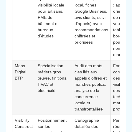
visibilité locale
local, fiches
: approch
pour artisans,
Google Business,
orientée p
PME du
avis clients, suivi
de rendez
bâtiment et
d’appels) avec
vous chant
bureaux
recommandations
tableaux 
d’études
chiffrées et
bord simp
priorisées
pour dirig
non-
marketeu
Mons
Spécialisation
Audit des mots-
Forte
Digital
métiers gros
clés liés aux
compréhe
BTP
œuvre, finitions,
appels d’offres et
des besoi
HVAC et
marchés publics,
visibilité 
électricité
analyse de la
dossiers
concurrence
technique
locale et
marchés
transfrontalière
professio
Visibility
Positionnement
Cartographie
Permet d
Construct
sur les
détaillée des
réorienter