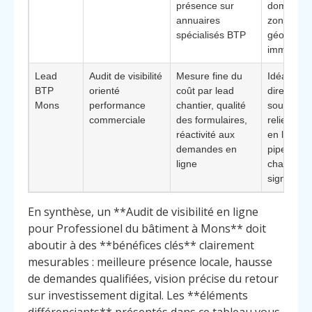
présence sur
dominer l
annuaires
zone
spécialisés BTP
géograph
immédiat
Lead
Audit de visibilité
Mesure fine du
Idéale pou
BTP
orienté
coût par lead
directions
Mons
performance
chantier, qualité
souhaitan
commerciale
des formulaires,
relier visib
réactivité aux
en ligne e
demandes en
pipeline d
ligne
chantiers
signés
En synthèse, un **Audit de visibilité en ligne
pour Professionel du bâtiment à Mons** doit
aboutir à des **bénéfices clés** clairement
mesurables : meilleure présence locale, hausse
de demandes qualifiées, vision précise du retour
sur investissement digital. Les **éléments
différenciants** présentés dans ce tableau vous