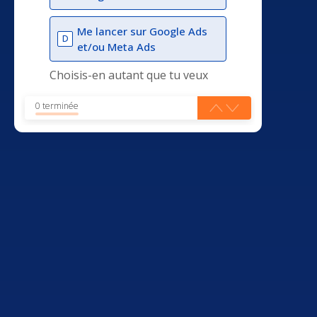
Me lancer sur Google Ads
D
et/ou Meta Ads
Choisis-en autant que tu veux
0 terminée