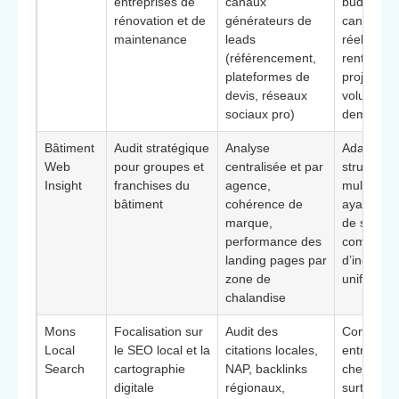
entreprises de
canaux
budget ve
rénovation et de
générateurs de
canaux
maintenance
leads
réellemen
(référencement,
rentables
plateformes de
projection
devis, réseaux
volume d
sociaux pro)
demande
Bâtiment
Audit stratégique
Analyse
Adaptée 
Web
pour groupes et
centralisée et par
structures
Insight
franchises du
agence,
multi-sites
bâtiment
cohérence de
ayant bes
marque,
de standa
performance des
communs 
landing pages par
d’indicate
zone de
unifiés
chalandise
Mons
Focalisation sur
Audit des
Convient 
Local
le SEO local et la
citations locales,
entrepris
Search
cartographie
NAP, backlinks
cherchant
digitale
régionaux,
surtout à