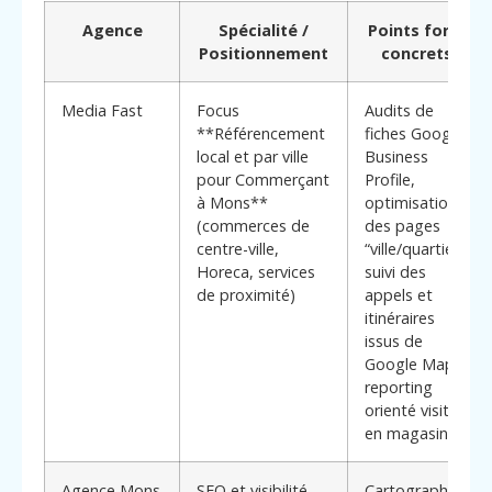
Agence
Spécialité /
Points forts
Positionnement
concrets
Media Fast
Focus
Audits de
**Référencement
fiches Google
local et par ville
Business
pour Commerçant
Profile,
à Mons**
optimisation
(commerces de
des pages
centre-ville,
“ville/quartier”,
Horeca, services
suivi des
de proximité)
appels et
itinéraires
issus de
Google Maps,
reporting
orienté visites
en magasin
Agence Mons
SEO et visibilité
Cartographie