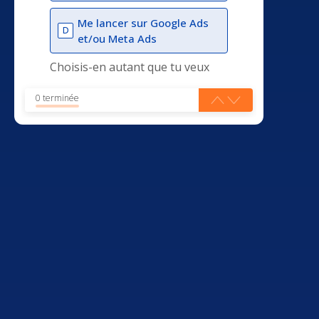
Me lancer sur Google Ads
D
et/ou Meta Ads
Choisis-en autant que tu veux
0 terminée