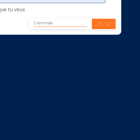
que tu veux
0 terminée