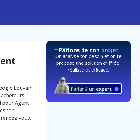
Parlons de ton
projet
On analyse ton besoin et on te
gent
propose une solution chiffrée,
réaliste et efficace.
Google Louvain.
s acheteurs
el pour Agent
ses ton
à rendez-vous.