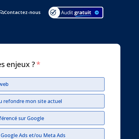
Contactez-nous
es enjeux ?
*
 web
u refondre mon site actuel
férencé sur Google
r Google Ads et/ou Meta Ads