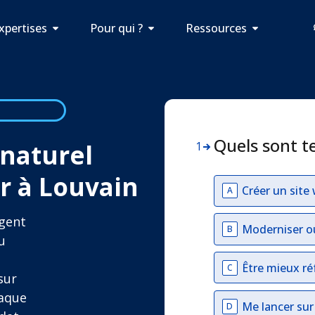
xpertises
Pour qui ?
Ressources
Quels sont t
naturel
1
r à Louvain
Créer un site
A
Agent
Moderniser o
B
u
Être mieux ré
C
sur
haque
Me lancer su
D