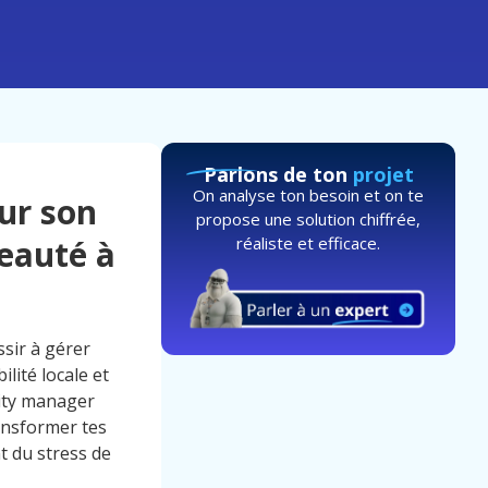
Parlons de ton
projet
On analyse ton besoin et on te
ur son
propose une solution chiffrée,
réaliste et efficace.
eauté à
ssir à gérer
lité locale et
nity manager
ansformer tes
t du stress de