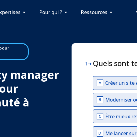
xpertises
Pour qui ?
Ressources
pour
Quels sont t
1
ty manager
Créer un site
A
our
auté à
Moderniser o
B
Être mieux ré
C
Me lancer su
D