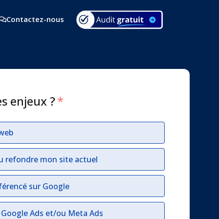
Contactez-nous
es enjeux ?
*
 web
u refondre mon site actuel
férencé sur Google
r Google Ads et/ou Meta Ads