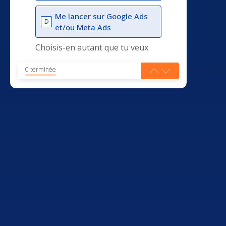
Me lancer sur Google Ads
D
et/ou Meta Ads
Choisis-en autant que tu veux
0 terminée