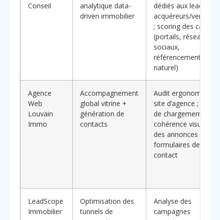
Conseil
analytique data-
dédiés aux leads
driven immobilier
acquéreurs/vendeur
; scoring des canaux
(portails, réseaux
sociaux,
référencement
naturel)
Agence
Accompagnement
Audit ergonomie du
Web
global vitrine +
site d’agence ; temp
Louvain
génération de
de chargement ;
Immo
contacts
cohérence visuelle
des annonces et
formulaires de
contact
LeadScope
Optimisation des
Analyse des
Immobilier
tunnels de
campagnes