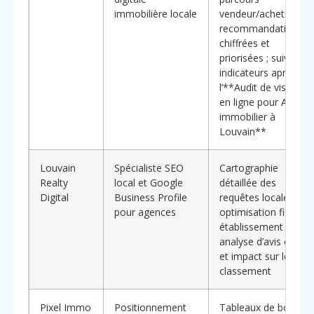
immobilière locale
vendeur/acheteur ;
recommandations
chiffrées et
priorisées ; suivi des
indicateurs après
l’**Audit de visibilité
en ligne pour Agent
immobilier à
Louvain**
Louvain
Spécialiste SEO
Cartographie
Realty
local et Google
détaillée des
Digital
Business Profile
requêtes locales ;
pour agences
optimisation fiche
établissement ;
analyse d’avis clients
et impact sur le
classement
Pixel Immo
Positionnement
Tableaux de bord