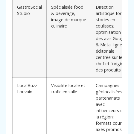
GastroSocial
Spécialisée food
Direction
Studio
& beverage,
artistique forte;
image de marque
stories en
culinaire
coulisses;
optimisation
des avis Google
& Meta; ligne
éditoriale
centrée sur le
chef et l’origine
des produits
LocalBuzz
Visibilité locale et
Campagnes
Louvain
trafic en salle
géolocalisées;
partenariats
avec
influenceurs de
la région;
formats courts
axés promos