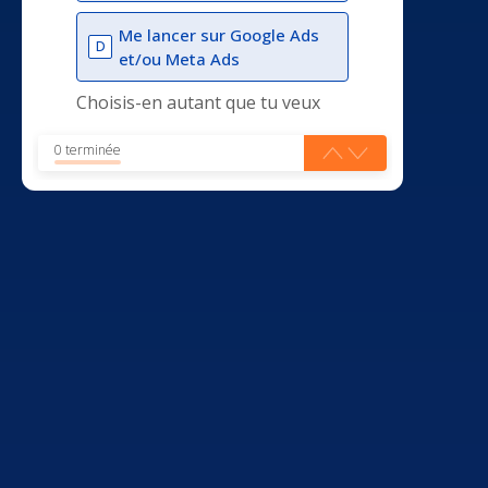
Me lancer sur Google Ads
D
et/ou Meta Ads
Choisis-en autant que tu veux
0 terminée