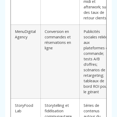
midi et
afterwork; suivi
des taux de
retour clients
MenuDigital
Conversion en
Publicités
Agency
commandes et
sociales reliées
réservations en
aux
ligne
plateformes de
commande;
tests A/B
d’offres;
scénarios de
retargeting;
tableaux de
bord ROI pour
le gérant
StoryFood
Storytelling et
Séries de
Lab
fidélisation
contenus
communautaire
autour du