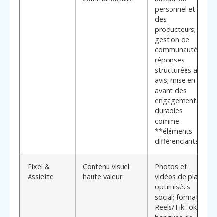
personnel et
des
producteurs;
gestion de
communautés;
réponses
structurées aux
avis; mise en
avant des
engagements
durables
comme
**éléments
différenciants**
Pixel &
Contenu visuel
Photos et
Assiette
haute valeur
vidéos de plats
optimisées
social; formats
Reels/TikTok;