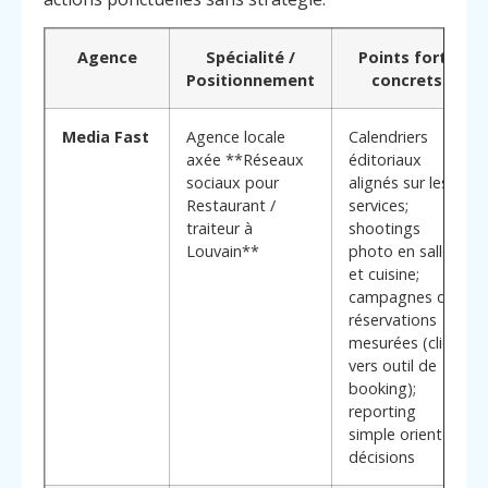
Agence
Spécialité /
Points forts
Positionnement
concrets
Media Fast
Agence locale
Calendriers
axée **Réseaux
éditoriaux
sociaux pour
alignés sur les
Restaurant /
services;
traiteur à
shootings
Louvain**
photo en salle
et cuisine;
campagnes de
réservations
mesurées (clics
vers outil de
booking);
reporting
simple orienté
décisions