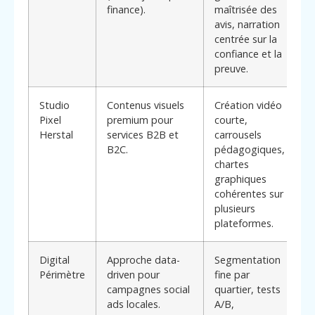
finance).
maîtrisée des
s
avis, narration
g
centrée sur la
e
confiance et la
preuve.
Studio
Contenus visuels
Création vidéo
A
Pixel
premium pour
courte,
p
Herstal
services B2B et
carrousels
s
B2C.
pédagogiques,
d
chartes
v
graphiques
d
cohérentes sur
s
plusieurs
plateformes.
Digital
Approche data-
Segmentation
C
Périmètre
driven pour
fine par
s
campagnes social
quartier, tests
c
ads locales.
A/B,
*