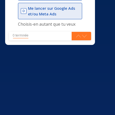
Me lancer sur Google Ads
D
et/ou Meta Ads
Choisis-en autant que tu veux
0 terminée