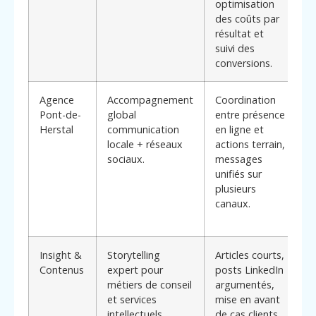
optimisation
d
des coûts par
m
résultat et
u
suivi des
i
conversions.
ch
Agence
Accompagnement
Coordination
P
Pont-de-
global
entre présence
l
Herstal
communication
en ligne et
d
locale + réseaux
actions terrain,
(c
sociaux.
messages
b
unifiés sur
s
plusieurs
u
canaux.
l
c
Insight &
Storytelling
Articles courts,
I
Contenus
expert pour
posts LinkedIn
a
métiers de conseil
argumentés,
p
et services
mise en avant
d
intellectuels.
de cas clients
n