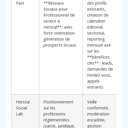
Fast
**Réseaux
des profils
o
sociaux pour
existants,
p
Professionnel de
création de
a
service à
calendrier
c
Herstal**, avec
éditorial
p
forte orientation
sectorisé,
s
génération de
reporting
r
prospects locaux.
mensuel axé
l
sur les
pu
**bénéfices
clés** : leads,
demandes de
rendez-vous,
appels
entrants.
Herstal
Positionnement
Veille
E
Social
sur les
conformité,
c
Lab
professions
modération
d
réglementées
encadrée,
i
(santé, juridique,
gestion
c