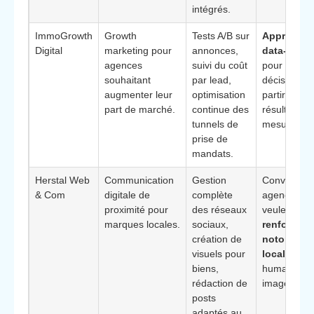
intégrés.
ImmoGrowth
Growth
Tests A/B sur
Approche
Digital
marketing pour
annonces,
data-drive
agences
suivi du coût
pour piloter
souhaitant
par lead,
décisions à
augmenter leur
optimisation
partir de
part de marché.
continue des
résultats
tunnels de
mesurables
prise de
mandats.
Herstal Web
Communication
Gestion
Convient a
& Com
digitale de
complète
agences qu
proximité pour
des réseaux
veulent
marques locales.
sociaux,
renforcer l
création de
notoriété
visuels pour
locale
et
biens,
humaniser 
rédaction de
image.
posts
adaptés au