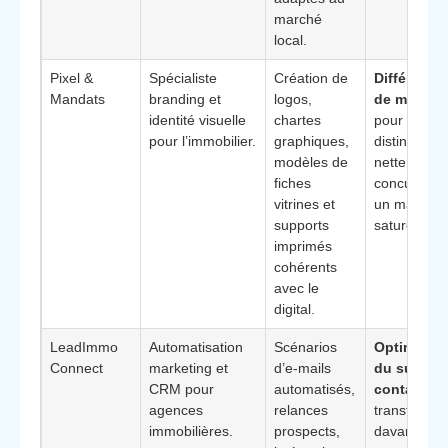
marché
local.
Pixel &
Spécialiste
Création de
Différenci
Mandats
branding et
logos,
de marque
identité visuelle
chartes
pour se
pour l’immobilier.
graphiques,
distinguer
modèles de
nettement 
fiches
concurrents
vitrines et
un marché
supports
saturé.
imprimés
cohérents
avec le
digital.
LeadImmo
Automatisation
Scénarios
Optimisati
Connect
marketing et
d’e-mails
du suivi d
CRM pour
automatisés,
contacts
p
agences
relances
transformer
immobilières.
prospects,
davantage 