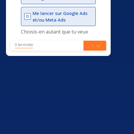
Me lancer sur Google Ads
D
et/ou Meta Ads
Choisis-en autant que tu veux
0 terminée