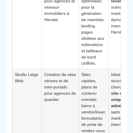
pour agences et
optimisées
locale
ave
réseaux
pour la
scénarios
immobiliers à
génération
marketing d
Herstal.
de mandats,
éprouvés su
landing
marché de
pages
Herstal.
dédiées aux
estimations
et tableaux
de bord
chiffrés.
Studio Liège
Création de sites
Sites
Idéal pour l
Web
vitrines et de
rapides,
structures q
mini-portails
plans de
cherchent 
pour agences de
contenu
site clair e
quartier.
orientés
simple à
biens à
administre
vendre/louer,
sans équip
formulaires
marketing
de prise de
interne.
rendez-vous