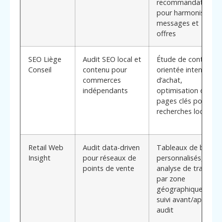
recommandations
pour harmoniser
messages et
offres
SEO Liège
Audit SEO local et
Étude de contenu
Conseil
contenu pour
orientée intention
commerces
d’achat,
indépendants
optimisation des
pages clés pour
recherches locales
Retail Web
Audit data-driven
Tableaux de bord
Insight
pour réseaux de
personnalisés,
points de vente
analyse de trafic
par zone
géographique,
suivi avant/après
audit