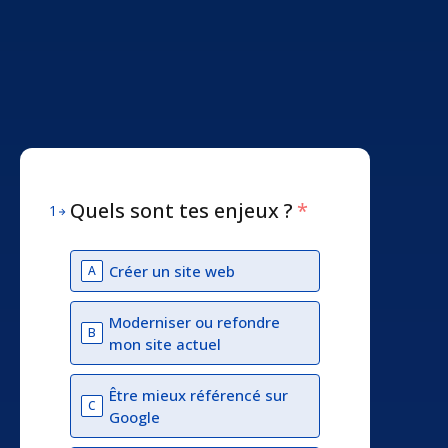
Quels sont tes enjeux ?
*
1
Créer un site web
A
Moderniser ou refondre
B
mon site actuel
Être mieux référencé sur
C
Google