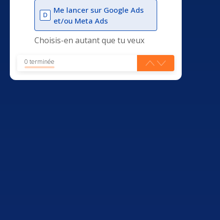
Me lancer sur Google Ads
D
et/ou Meta Ads
Choisis-en autant que tu veux
0 terminée