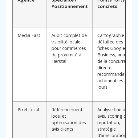
Positionnement
concrets
Media Fast
Audit complet de
Cartographie
visibilité locale
détaillée des
pour commerces
fiches Google
de proximité à
Business, analyse
Herstal
de la concurrence
directe,
recommandations
actionnables à 90
jours
Pixel Local
Référencement
Analyse fine des
local et
avis, scoring de
optimisation des
réputation,
avis clients
stratégie
d’amélioration de