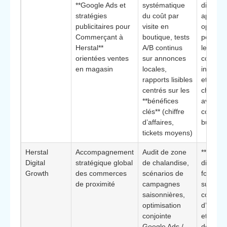
**Google Ads et
systématique
différenc
stratégies
du coût par
approch
publicitaires pour
visite en
opératio
Commerçant à
boutique, tests
pensée 
Herstal**
A/B continus
les
orientées ventes
sur annonces
commer
en magasin
locales,
indépen
rapports lisibles
et petit
centrés sur les
chaînes
**bénéfices
avec
clés** (chiffre
contrai
d’affaires,
budget 
tickets moyens)
Herstal
Accompagnement
Audit de zone
**Éléme
Digital
stratégique global
de chalandise,
différenc
Growth
des commerces
scénarios de
forte ex
de proximité
campagnes
sur les
saisonnières,
compor
optimisation
d’achat
conjointe
et le pi
Google Ads /
des bud