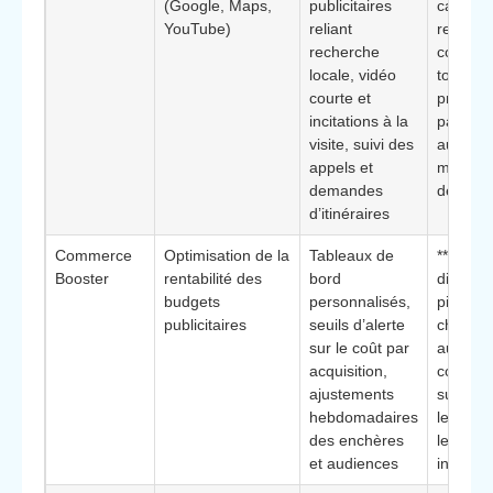
(Google, Maps,
publicitaires
capacit
YouTube)
reliant
rendre
recherche
cohéren
locale, vidéo
toutes l
courte et
prises 
incitations à la
parole l
visite, suivi des
autour 
appels et
même ob
demandes
de trafic
d’itinéraires
Commerce
Optimisation de la
Tableaux de
**Éléme
Booster
rentabilité des
bord
différenc
budgets
personnalisés,
pilotage
publicitaires
seuils d’alerte
chiffré,
sur le coût par
aux
acquisition,
commer
ajustements
suivant
hebdomadaires
leurs m
des enchères
leur ret
et audiences
investi