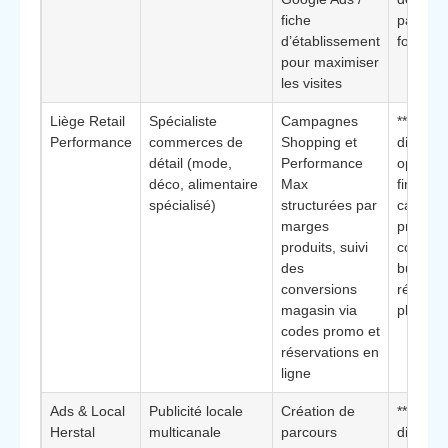
fiche
par pér
d’établissement
fortes/f
pour maximiser
les visites
Liège Retail
Spécialiste
Campagnes
**Éléme
Performance
commerces de
Shopping et
différenc
détail (mode,
Performance
optimisa
déco, alimentaire
Max
fine des
spécialisé)
structurées par
catalog
marges
produit
produits, suivi
concent
des
budgets
conversions
référen
magasin via
plus ren
codes promo et
réservations en
ligne
Ads & Local
Publicité locale
Création de
**Éléme
Herstal
multicanale
parcours
différenc