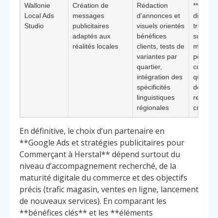
Wallonie
Création de
Rédaction
**Éléme
Local Ads
messages
d’annonces et
différenc
Studio
publicitaires
visuels orientés
travail 
adaptés aux
bénéfices
sur le
réalités locales
clients, tests de
message
variantes par
pour les
quartier,
commer
intégration des
qui man
spécificités
de temp
linguistiques
ressour
régionales
créative
En définitive, le choix d’un partenaire en
**Google Ads et stratégies publicitaires pour
Commerçant à Herstal** dépend surtout du
niveau d’accompagnement recherché, de la
maturité digitale du commerce et des objectifs
précis (trafic magasin, ventes en ligne, lancement
de nouveaux services). En comparant les
**bénéfices clés** et les **éléments