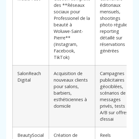
des **Réseaux
éditoriaux
sociaux pour
mensuels,
Professionel de la
shootings
beauté à
photo réguliers,
Woluwe-Saint-
reporting
Pierre**
détaillé sur
(Instagram,
réservations
Facebook,
générées
TikTok)
SalonReach
Acquisition de
Campagnes
Digital
nouveaux clients
publicitaires
pour salons,
géociblées,
barbiers,
scénarios de
esthéticiennes à
messages
domicile
privés, tests
A/B sur offres
d’essai
BeautySocial
Création de
Reels