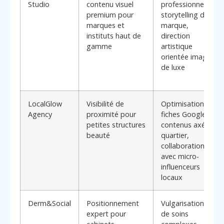
Studio
contenu visuel
professionnels,
premium pour
storytelling de
marques et
marque,
instituts haut de
direction
gamme
artistique
orientée image
de luxe
LocalGlow
Visibilité de
Optimisation
Agency
proximité pour
fiches Google,
petites structures
contenus axés
beauté
quartier,
collaboration
avec micro-
influenceurs
locaux
Derm&Social
Positionnement
Vulgarisation
expert pour
de soins