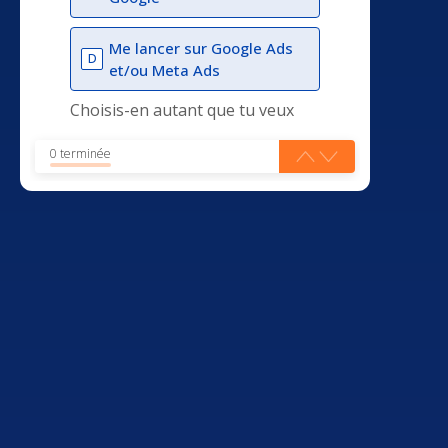
Me lancer sur Google Ads
D
et/ou Meta Ads
Choisis-en autant que tu veux
0 terminée