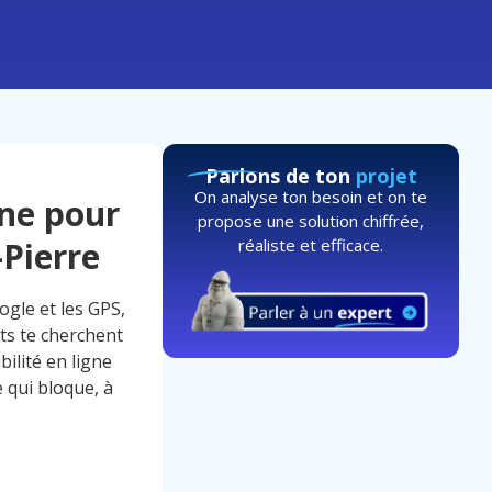
Parlons de ton
projet
On analyse ton besoin et on te
gne pour
propose une solution chiffrée,
réaliste et efficace.
Pierre
ogle et les GPS,
nts te cherchent
bilité en ligne
 qui bloque, à