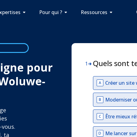
xpertises
Pour qui ?
Ressources
Quels sont t
 ligne pour
1
 Woluwe-
Créer un site
A
Moderniser o
B
age
Être mieux ré
C
ies
-vous.
Me lancer su
D
, ta