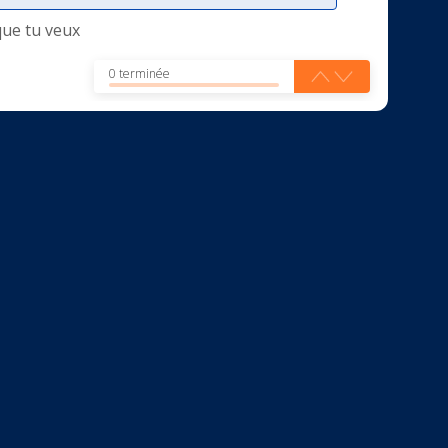
que tu veux
0 terminée