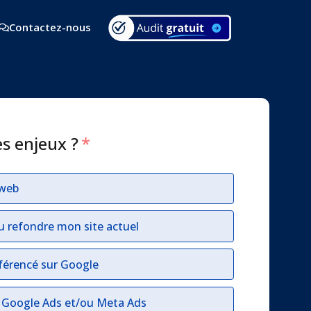
Contactez-nous
es enjeux ?
*
 web
u refondre mon site actuel
férencé sur Google
r Google Ads et/ou Meta Ads