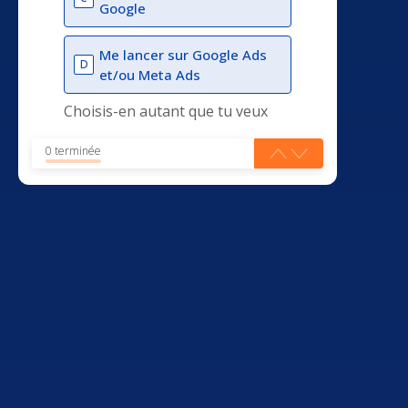
Google
Me lancer sur Google Ads
D
et/ou Meta Ads
Choisis-en autant que tu veux
0 terminée