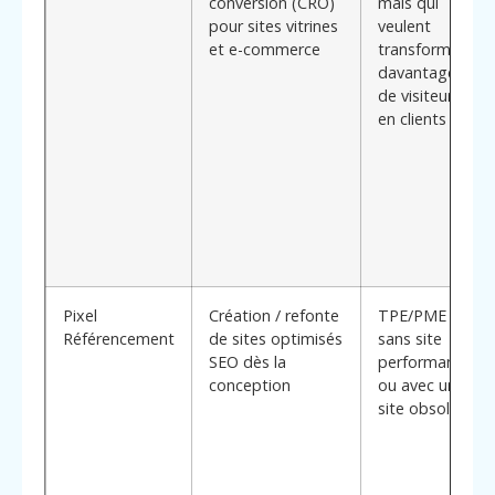
conversion (CRO)
mais qui
pour sites vitrines
veulent
et e-commerce
transformer
davantage
de visiteurs
en clients
Pixel
Création / refonte
TPE/PME
Référencement
de sites optimisés
sans site
SEO dès la
performant
conception
ou avec un
site obsolète