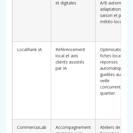
et digitales
A/B automatisés
adaptation par
saison et par
météo locale
LocalRank IA
Référencement
Optimisation
local et avis
fiches locales,
clients assistés
réponses
par IA
automatiques
guidées aux avis,
veille
concurrentielle d
quartier
CommerciaLab
Accompagnement
Ateliers de