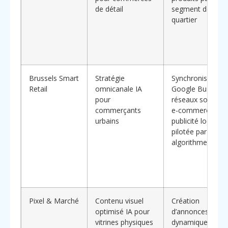
de détail
segment de
quartier
Brussels Smart
Stratégie
Synchronisation
Retail
omnicanale IA
Google Business
pour
réseaux sociaux,
commerçants
e-commerce,
urbains
publicité locale
pilotée par
algorithmes
Pixel & Marché
Contenu visuel
Création
optimisé IA pour
d’annonces
vitrines physiques
dynamiques, tes