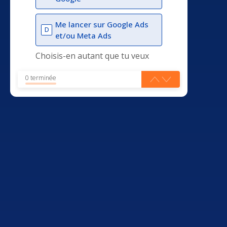
Me lancer sur Google Ads
D
et/ou Meta Ads
Choisis-en autant que tu veux
0 terminée