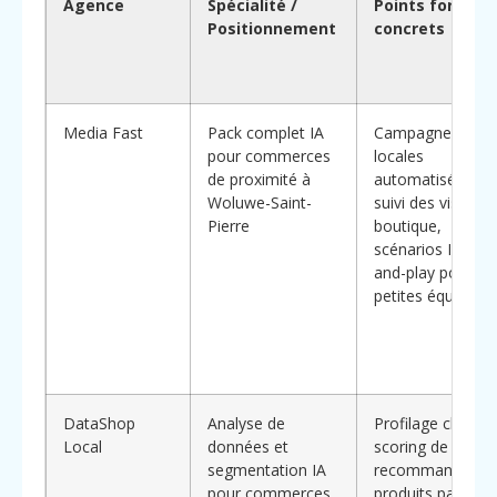
Agence
Spécialité /
Points forts
Positionnement
concrets
Media Fast
Pack complet IA
Campagnes
pour commerces
locales
de proximité à
automatisées,
Woluwe-Saint-
suivi des visites 
Pierre
boutique,
scénarios IA plug
and-play pour
petites équipes
DataShop
Analyse de
Profilage client,
Local
données et
scoring de fidélit
segmentation IA
recommandatio
pour commerces
produits par