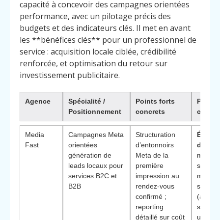
capacité à concevoir des campagnes orientées
performance, avec un pilotage précis des
budgets et des indicateurs clés. Il met en avant
les **bénéfices clés** pour un professionnel de
service : acquisition locale ciblée, crédibilité
renforcée, et optimisation du retour sur
investissement publicitaire.
Agence
Spécialité /
Points forts
Pourqu
Positionnement
concrets
choisir
Media
Campagnes Meta
Structuration
Éléme
Fast
orientées
d’entonnoirs
différ
génération de
Meta de la
méthod
leads locaux pour
première
spécifi
services B2C et
impression au
métiers
B2B
rendez-vous
service
confirmé ;
(agend
reporting
saisonn
détaillé sur coût
urgence