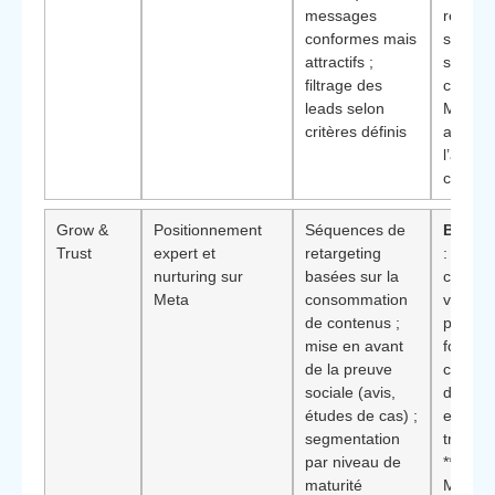
messages
règles s
conformes mais
souhait
attractifs ;
sécuris
filtrage des
commun
leads selon
Meta to
critères définis
amélior
l’acquis
clients
Grow &
Positionnement
Séquences de
Bénéfi
Trust
expert et
retargeting
: perti
nurturing sur
basées sur la
cabinet
Meta
consommation
venden
de contenus ;
prestat
mise en avant
forte va
de la preuve
cycles 
sociale (avis,
décisio
études de cas) ;
et qui 
segmentation
transfo
par niveau de
**Visibi
maturité
Meta p