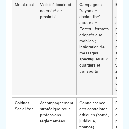
MetaLocal
Visibilité locale et
Campagnes
Bénéfi
notoriété de
“rayon de
: utile 
proximité
chalandise”
attirer
autour de
clientè
Forest ; formats
proximi
adaptés aux
(soins,
mobiles ;
service
intégration de
person
messages
augmen
spécifiques aux
part de
quartiers et
venant 
transports
zone F
sans d
unique
bouche‑
Cabinet
Accompagnement
Connaissance
Éléme
Social Ads
stratégique pour
des contraintes
différ
professions
éthiques (santé,
adapté
réglementées
juridique,
profess
finance) ;
soumis