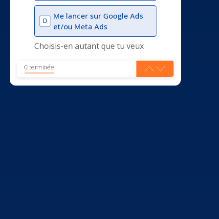
Me lancer sur Google Ads
D
et/ou Meta Ads
Choisis-en autant que tu veux
0 terminée