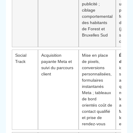
publicité ;
utile p
ciblage
profess
comportemental
forte d
des habitants
de con
de Forest et
(juridiq
Bruxelles Sud
santé,
coachi
Social
Acquisition
Mise en place
Éléme
Track
payante Meta et
de pixels,
différ
suivi du parcours
conversions
idéal p
client
personnalisées,
structu
formulaires
actives
instantanés
qui veu
Meta ; tableaux
mieux a
de bord
leurs v
orientés coût de
aux ca
contact qualifié
Meta et
et prise de
leurs b
rendez-vous
entre 