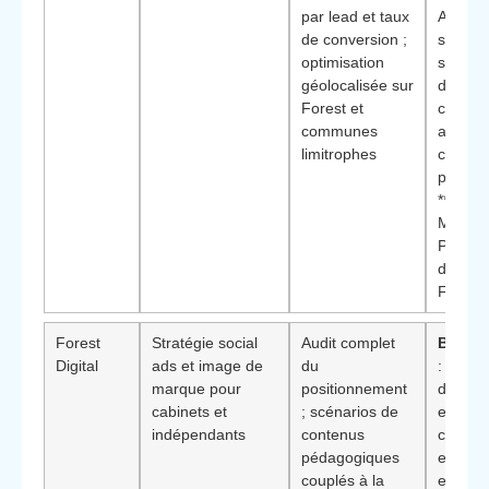
par lead et taux
A/B
de conversion ;
systém
optimisation
sur me
géolocalisée sur
de pris
Forest et
contact
communes
approc
limitrophes
chiffré
piloter 
**Visibi
Meta p
Profess
de serv
Forest*
Forest
Stratégie social
Audit complet
Bénéfi
Digital
ads et image de
du
: renfo
marque pour
positionnement
de la cr
cabinets et
; scénarios de
en lign
indépendants
contenus
cohére
pédagogiques
entre s
couplés à la
et avis 