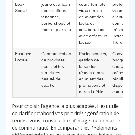
Look
jeune et urbain
court, formats
professionn
Social
pour coiffeurs
viraux, mise
visant une
tendance,
en avant des
clientèle je
barbershops et
looks et
connectée 
make-up artists
collaborations
très active 
avec créateurs
Instagram e
locaux
TikTok
Essence
Communication
Packs simples,
Convient a
Locale
de proximité
gestion de
budgets lim
pour petites
base des
cherchant 
structures
réseaux, mise
présence
beauté de
en avant des
régulière s
quartier
promotions et
dispositif
offres fidélité
complexe
Pour choisir l’agence la plus adaptée, il est utile
de clarifier d’abord vos priorités : génération de
rendez-vous, construction d’image ou animation
de communauté. En comparant les **éléments
différenciants** et les types de clients idéaux, ce