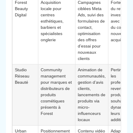
Forest
Acquisition
Campagnes
Forte cultur
Beauty
locale pour
ciblées Meta
du retour s
Digital
centres
Ads, suivi des
investissem
esthétiques,
formulaires de
avec suivi cl
barbiers et
contact,
du coût par
spécialistes
optimisation
nouveau cli
onglerie
des offres
acquis
d’essai pour
nouveaux
clients
Studio
Community
Animation de
Pertinent p
Réseau
management
communautés,
les
Beauté
pour marques et
gestion d’avis
professionn
distributeurs de
clients,
revendant 
produits
lancements de
produits et
cosmétiques
produits via
souhaitant
présents à
micro-
dynamiser
Forest
influenceurs
leurs vente
locaux
additionnell
Urban
Positionnement
Contenu vidéo
Adapté aux