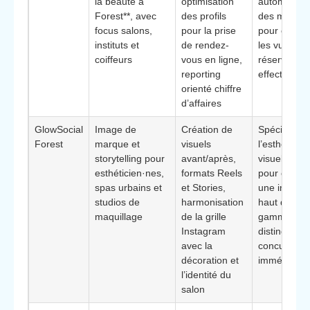
la beauté à
optimisation
automatisat
Forest**, avec
des profils
des messa
focus salons,
pour la prise
pour conver
instituts et
de rendez-
les vues en
coiffeurs
vous en ligne,
réservation
reporting
effectives
orienté chiffre
d’affaires
GlowSocial
Image de
Création de
Spécialiste
Forest
marque et
visuels
l’esthétique
storytelling pour
avant/après,
visuelle, idé
esthéticien·nes,
formats Reels
pour constr
spas urbains et
et Stories,
une image
studios de
harmonisation
haut de
maquillage
de la grille
gamme et 
Instagram
distinguer 
avec la
concurrents
décoration et
immédiats
l’identité du
salon