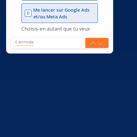
Me lancer sur Google Ads
D
et/ou Meta Ads
Choisis-en autant que tu veux
0 terminée