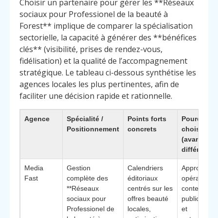
Choisir un partenaire pour gérer les **Réseaux
sociaux pour Professionel de la beauté à
Forest** implique de comparer la spécialisation
sectorielle, la capacité à générer des **bénéfices
clés** (visibilité, prises de rendez-vous,
fidélisation) et la qualité de l’accompagnement
stratégique. Le tableau ci-dessous synthétise les
agences locales les plus pertinentes, afin de
faciliter une décision rapide et rationnelle.
Agence
Spécialité /
Points forts
Pourquoi l
Positionnement
concrets
choisir
(avantage
différencia
Media
Gestion
Calendriers
Approche t
Fast
complète des
éditoriaux
opérationnel
**Réseaux
centrés sur les
contenu,
sociaux pour
offres beauté
publicité lo
Professionel de
locales,
et