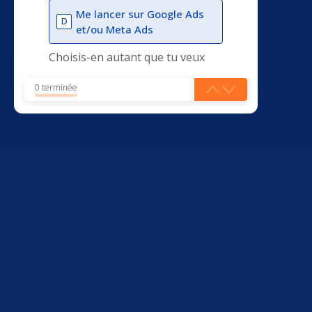
Me lancer sur Google Ads
D
et/ou Meta Ads
Choisis-en autant que tu veux
0 terminée