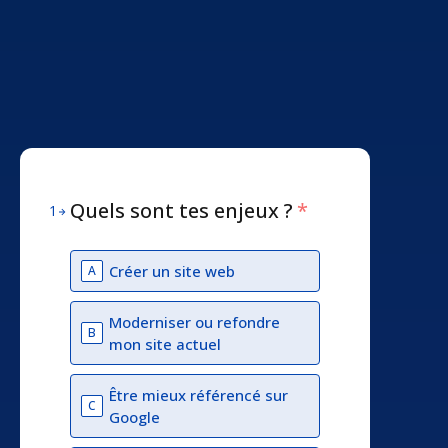
Quels sont tes enjeux ?
*
1
Créer un site web
A
Moderniser ou refondre
B
mon site actuel
Être mieux référencé sur
C
Google