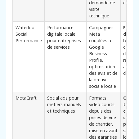
demande de
en con
visite
technique
Waterloo
Performance
Campagnes
Forte 
Social
digitale locale
Meta
de l’a
Performance
pour entreprises
couplées à
local
, 
de services
Google
capter 
Business
clientè
Profile,
rayon r
optimisation
autour 
des avis et de
chantie
la preuve
sociale locale
MetaCraft
Social ads pour
Formats
Capaci
métiers manuels
vidéo courts
transf
et techniques
depuis des
chanti
prises de vue
conte
de chantier,
perfo
mise en avant
sans mo
des garanties
lourde 