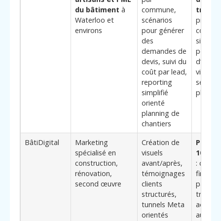
du bâtiment
à
commune,
travau
Waterloo et
scénarios
premièr
environs
pour générer
contact
des
signatu
demandes de
permet
devis, suivi du
d’optimi
coût par lead,
visibilit
reporting
segmen
simplifié
plus re
orienté
planning de
chantiers
BâtiDigital
Marketing
Création de
Positi
spécialisé en
visuels
100 % 
construction,
avant/après,
: compr
rénovation,
témoignages
fine de
second œuvre
clients
par typ
structurés,
travaux
tunnels Meta
adaptat
orientés
audien