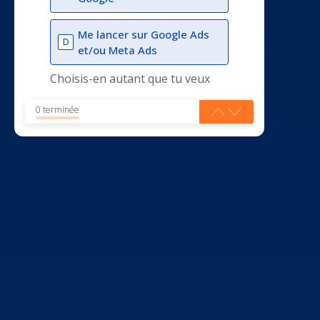
Me lancer sur Google Ads
D
et/ou Meta Ads
Choisis-en autant que tu veux
0 terminée