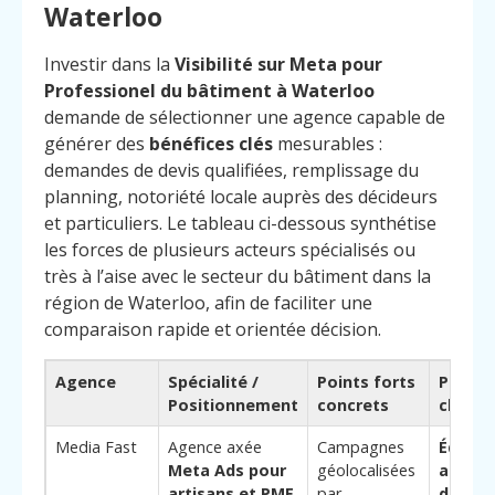
Waterloo
Investir dans la
Visibilité sur Meta pour
Professionel du bâtiment à Waterloo
demande de sélectionner une agence capable de
générer des
bénéfices clés
mesurables :
demandes de devis qualifiées, remplissage du
planning, notoriété locale auprès des décideurs
et particuliers. Le tableau ci-dessous synthétise
les forces de plusieurs acteurs spécialisés ou
très à l’aise avec le secteur du bâtiment dans la
région de Waterloo, afin de faciliter une
comparaison rapide et orientée décision.
Agence
Spécialité /
Points forts
Pourqu
Positionnement
concrets
choisir
Media Fast
Agence axée
Campagnes
Équipe
Meta Ads pour
géolocalisées
au cyc
artisans et PME
par
décisi