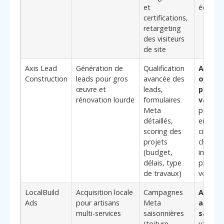
et
équipes
certifications,
retargeting
des visiteurs
de site
Axis Lead
Génération de
Qualification
Appro
Construction
leads pour gros
avancée des
orient
œuvre et
leads,
projets
rénovation lourde
formulaires
valeur
,
Meta
pertine
détaillés,
entrepr
scoring des
ciblant
projets
chantie
(budget,
import
délais, type
plutôt 
de travaux)
volume
LocalBuild
Acquisition locale
Campagnes
Adapta
Ads
pour artisans
Meta
aux pi
multi-services
saisonnières
saison
(toiture,
utile po