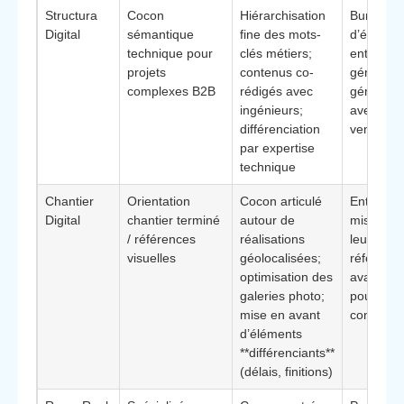
Structura
Cocon
Hiérarchisation
Bureaux
Digital
sémantique
fine des mots-
d’études,
technique pour
clés métiers;
entrepris
projets
contenus co-
générales
complexes B2B
rédigés avec
génie civi
ingénieurs;
avec cycl
différenciation
vente lon
par expertise
technique
Chantier
Orientation
Cocon articulé
Entrepris
Digital
chantier terminé
autour de
misant su
/ références
réalisations
leurs
visuelles
géolocalisées;
référence
optimisation des
avant/ap
galeries photo;
pour
mise en avant
convainc
d’éléments
**différenciants**
(délais, finitions)