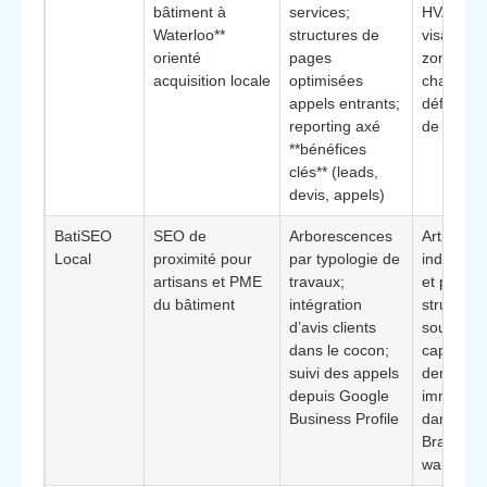
bâtiment à
services;
HVAC, toi
Waterloo**
structures de
visant un
orienté
pages
zone de
acquisition locale
optimisées
chalandi
appels entrants;
définie a
reporting axé
de Water
**bénéfices
clés** (leads,
devis, appels)
BatiSEO
SEO de
Arborescences
Artisans
Local
proximité pour
par typologie de
indépend
artisans et PME
travaux;
et petites
du bâtiment
intégration
structure
d’avis clients
souhaitan
dans le cocon;
capter d
suivi des appels
demande
depuis Google
immédiat
Business Profile
dans le
Brabant
wallon