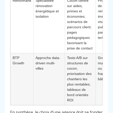
RenovRank
Spécialisée
Cocon centré
Professio
rénovation
sur aides,
de la
énergétique et
primes et
rénovati
isolation
économies;
énergéti
scénarios de
visant un
parcours client;
public
pages
particulie
pédagogiques
tertiaire l
favorisant la
prise de contact
BTP
Approche data-
Tests A/B sur
Groupes
Growth
driven multi-
structures de
multi-ag
villes
cocon;
ou résea
priorisation des
franchise
chantiers les
bâtiment
plus rentables;
tableaux de
bord orientés
ROI
En synthèse, le choix d’une agence doit se fonder