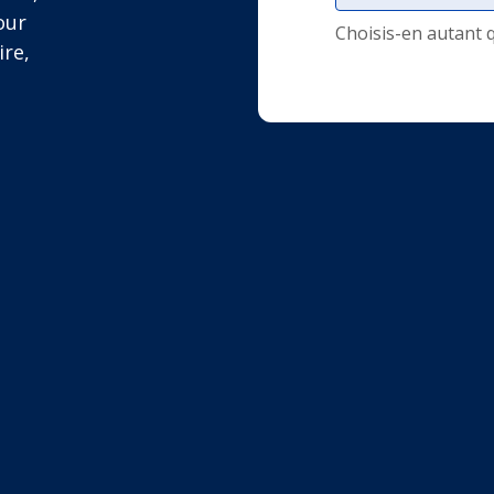
our
Choisis-en autant 
ire,