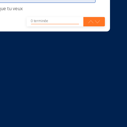
que tu veux
0 terminée