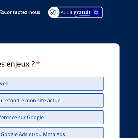
Contactez-nous
es enjeux ?
*
 web
u refondre mon site actuel
férencé sur Google
r Google Ads et/ou Meta Ads