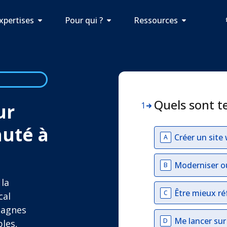
xpertises
Pour qui ?
Ressources
Quels sont t
ur
1
auté à
Créer un site
A
Moderniser o
B
 la
Être mieux ré
C
cal
mpagnes
Me lancer su
D
les,