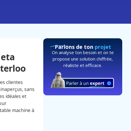
Parlons de ton
projet
On analyse ton besoin et on te
Meta
propose une solution chiffrée,
réaliste et efficace.
terloo
es clientes
 inaperçus, sans
es idéales et
our
itable machine à