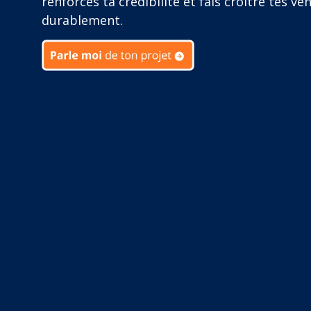
renforces ta crédibilité et fais croître tes ve
durablement.