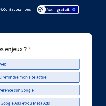
Contactez-nous
es enjeux ?
*
 web
u refondre mon site actuel
férencé sur Google
r Google Ads et/ou Meta Ads