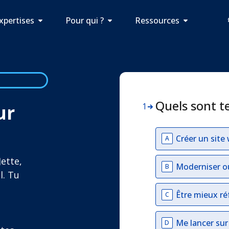
xpertises
Pour qui ?
Ressources
Quels sont t
ur
1
Créer un site
A
ette,
Moderniser o
B
l. Tu
Être mieux ré
C
Me lancer su
D