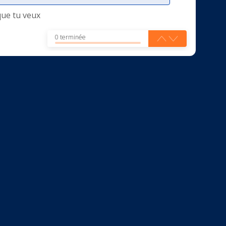
que tu veux
0 terminée