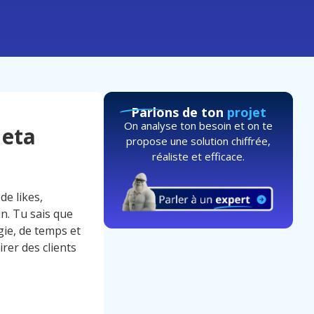
Parlons de ton
projet
On analyse ton besoin et on te
Meta
propose une solution chiffrée,
réaliste et efficace.
de likes,
n. Tu sais que
gie, de temps et
irer des clients