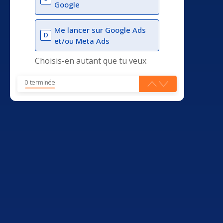
Google
Me lancer sur Google Ads
D
et/ou Meta Ads
Choisis-en autant que tu veux
0 terminée