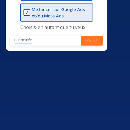
Me lancer sur Google Ads
D
et/ou Meta Ads
Choisis-en autant que tu veux
0 terminée