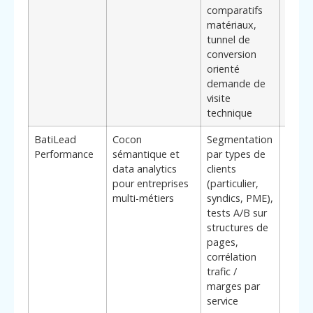
comparatifs
extér
matériaux,
visant
tunnel de
réguli
conversion
leads 
orienté
rénov
demande de
visite
technique
BatiLead
Cocon
Segmentation
Adapt
Performance
sémantique et
par types de
entre
data analytics
clients
génér
pour entreprises
(particulier,
cherc
multi-métiers
syndics, PME),
priori
tests A/B sur
servic
structures de
renta
pages,
à une
corrélation
chiffr
trafic /
trafic
marges par
service