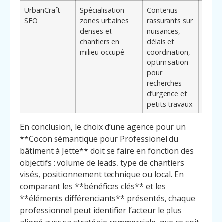
UrbanCraft
Spécialisation
Contenus
Intér
SEO
zones urbaines
rassurants sur
pour 
denses et
nuisances,
petit
chantiers en
délais et
struc
milieu occupé
coordination,
cherc
optimisation
chant
pour
rapid
recherches
récur
d’urgence et
autou
petits travaux
En conclusion, le choix d’une agence pour un
**Cocon sémantique pour Professionel du
bâtiment à Jette** doit se faire en fonction des
objectifs : volume de leads, type de chantiers
visés, positionnement technique ou local. En
comparant les **bénéfices clés** et les
**éléments différenciants** présentés, chaque
professionnel peut identifier l’acteur le plus
aligné avec sa stratégie commerciale, que ce soit