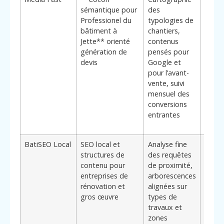
sémantique pour
des
diffé
Professionel du
typologies de
: fort
bâtiment à
chantiers,
comp
Jette** orienté
contenus
du cy
génération de
pensés pour
décis
devis
Google et
bâtim
pour l’avant-
appro
vente, suivi
sur le
mensuel des
inves
conversions
et le
entrantes
rempl
plann
BatiSEO Local
SEO local et
Analyse fine
Idéal
structures de
des requêtes
profe
contenu pour
de proximité,
souha
entreprises de
arborescences
capte
rénovation et
alignées sur
chant
gros œuvre
types de
les 
travaux et
voisi
zones
Jette