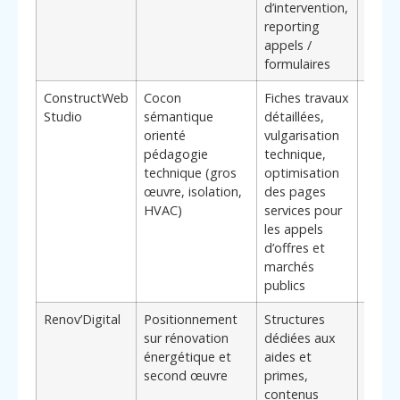
d’intervention,
maill
reporting
très g
appels /
formulaires
ConstructWeb
Cocon
Fiches travaux
Perti
Studio
sémantique
détaillées,
burea
orienté
vulgarisation
d’étu
pédagogie
technique,
entre
technique (gros
optimisation
techn
œuvre, isolation,
des pages
cherc
HVAC)
services pour
rassu
les appels
archit
d’offres et
presc
marchés
par u
publics
exper
Renov’Digital
Positionnement
Structures
Convi
sur rénovation
dédiées aux
entre
énergétique et
aides et
d’isol
second œuvre
primes,
chauf
contenus
menui